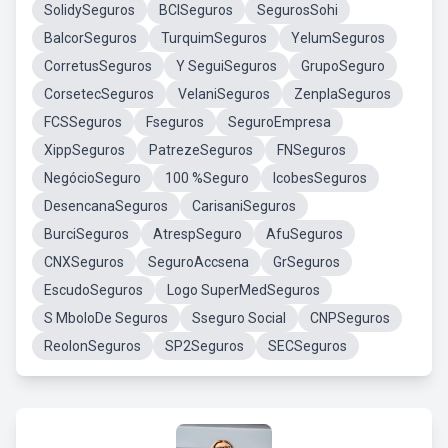
SolidySeguros
BCISeguros
SegurosSohi
BalcorSeguros
TurquimSeguros
YelumSeguros
CorretusSeguros
Y SeguiSeguros
GrupoSeguro
CorsetecSeguros
VelaniSeguros
ZenplaSeguros
FCSSeguros
Fseguros
SeguroEmpresa
XippSeguros
PatrezeSeguros
FNSeguros
NegócioSeguro
100 %Seguro
IcobesSeguros
DesencanaSeguros
CarisaniSeguros
BurciSeguros
AtrespSeguro
AfuSeguros
CNXSeguros
SeguroAccsena
GrSeguros
EscudoSeguros
Logo SuperMedSeguros
S MboloDe Seguros
Sseguro Social
CNPSeguros
ReolonSeguros
SP2Seguros
SECSeguros