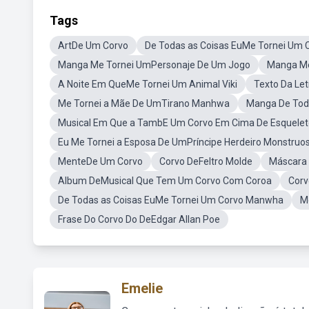
Tags
ArtDe Um Corvo
De Todas as Coisas EuMe Tornei Um 
Manga Me Tornei UmPersonaje De Um Jogo
Manga Me
A Noite Em QueMe Tornei Um Animal Viki
Texto Da Le
Me Tornei a Mãe De UmTirano Manhwa
Manga De Tod
Musical Em Que a TambE Um Corvo Em Cima De Esquelet
Eu Me Tornei a Esposa De UmPríncipe Herdeiro Monstruo
MenteDe Um Corvo
Corvo DeFeltro Molde
Máscara 
Album DeMusical Que Tem Um Corvo Com Coroa
Corv
De Todas as Coisas EuMe Tornei Um Corvo Manwha
M
Frase Do Corvo Do DeEdgar Allan Poe
Emelie