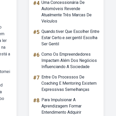
#4
Uma Concessionária De
Automóveis Revende
Atualmente Três Marcas De
Veículos
o
#5
Quando.tiver Que Escolher Entre
 em
Estar Certo.e.ser.gentil Escolha
 ler
Ser Gentil
 na
está a
#6
Como Os Empreendedores
Impactam Além Dos Negócios
Influenciando A Sociedade
tornei
#7
Entre Os Processos De
Coaching E Mentoring Existem
ad
Expressivas Semelhanças
a
ebo
#8
Para Impulsionar A
Aprendizagem Formar
Entendimento Adquirir