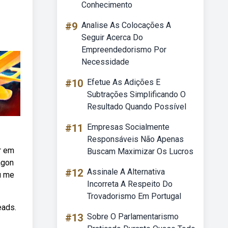
Conhecimento
#9
Analise As Colocações A
Seguir Acerca Do
Empreendedorismo Por
Necessidade
#10
Efetue As Adições E
Subtrações Simplificando O
Resultado Quando Possível
#11
Empresas Socialmente
Responsáveis Não Apenas
r em
Buscam Maximizar Os Lucros
agon
#12
Assinale A Alternativa
u me
Incorreta A Respeito Do
Trovadorismo Em Portugal
eads.
#13
Sobre O Parlamentarismo