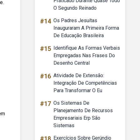
Praticado Durante Quase Todo
e.
O Segundo Reinado
#14
Os Padres Jesuítas
Inauguraram A Primeira Forma
De Educação Brasileira
#15
Identifique As Formas Verbais
Empregadas Nas Frases Do
Desenho Central
#16
Atividade De Extensão:
Integração De Competências
Para Transformar O Eu
#17
Os Sistemas De
Planejamento De Recursos
 em
Empresariais Erp São
Sistemas
#18
Exercícios Sobre Gerúndio