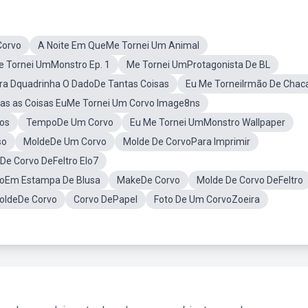
Corvo
A Noite Em QueMe Tornei Um Animal
 Tornei UmMonstro Ep. 1
Me Tornei UmProtagonista De BL
tra Dquadrinha O DadoDe Tantas Coisas
Eu Me TorneiIrmão De Chac
as as Coisas EuMe Tornei Um Corvo Image8ns
os
TempoDe Um Corvo
Eu Me Tornei UmMonstro Wallpaper
so
MoldeDe Um Corvo
Molde De CorvoPara Imprimir
De Corvo DeFeltro Elo7
oEm Estampa De Blusa
MakeDe Corvo
Molde De Corvo DeFeltro
oldeDe Corvo
Corvo DePapel
Foto De Um CorvoZoeira