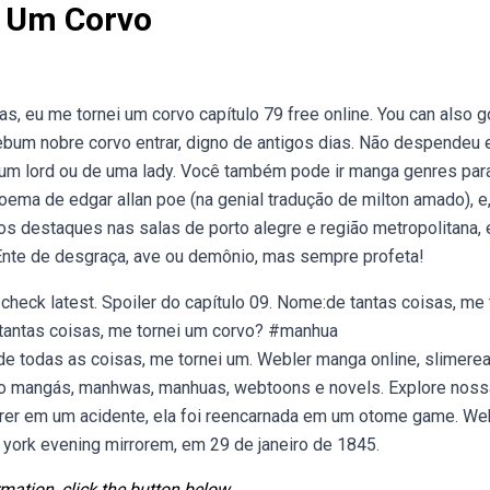
i Um Corvo
as, eu me tornei um corvo capítulo 79 free online. You can also g
ebum nobre corvo entrar, digno de antigos dias. Não despendeu
 um lord ou de uma lady. Você também pode ir manga genres para
oema de edgar allan poe (na genial tradução de milton amado), e,
 os destaques nas salas de porto alegre e região metropolitana, 
: Ente de desgraça, ave ou demônio, mas sempre profeta!
heck latest. Spoiler do capítulo 09. Nome:de tantas coisas, me 
tantas coisas, me tornei um corvo? #manhua
odas as coisas, me tornei um. Webler manga online, slimere
indo mangás, manhwas, manhuas, webtoons e novels. Explore noss
morrer em um acidente, ela foi reencarnada em um otome game. W
 york evening mirrorem, em 29 de janeiro de 1845.
mation, click the button below.