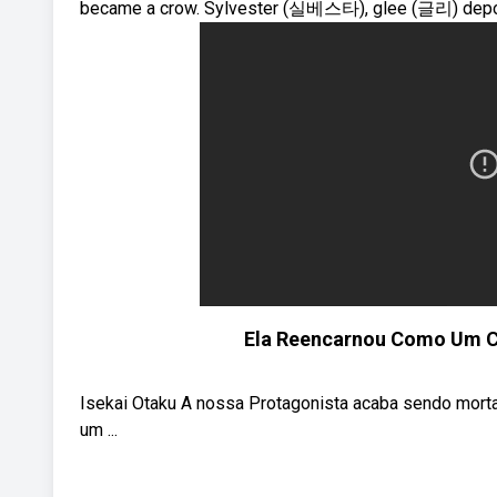
became a crow. Sylvester (실베스타), glee (글리) depoi
Ela Reencarnou Como Um Co
Isekai Otaku A nossa Protagonista acaba sendo mort
um ...