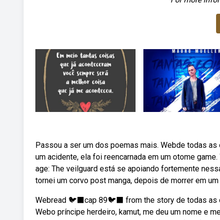
Passou a ser um dos poemas mais. Webde todas as c
um acidente, ela foi reencarnada em um otome game. 
age: The veilguard está se apoiando fortemente nessa
tornei um corvo post manga, depois de morrer em um
Webread 🐦‍⬛cap 89🐦‍⬛ from the story de todas as c
Webo príncipe herdeiro, kamut, me deu um nome e me tr