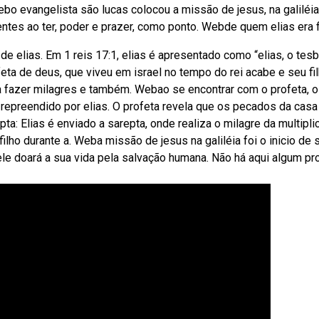
Webo evangelista são lucas colocou a missão de jesus, na galiléia
ntes ao ter, poder e prazer, como ponto. Webde quem elias era f
e elias. Em 1 reis 17:1, elias é apresentado como “elias, o tesbi
eta de deus, que viveu em israel no tempo do rei acabe e seu fi
ra fazer milagres e também. Webao se encontrar com o profeta, o 
 repreendido por elias. O profeta revela que os pecados da casa
ta: Elias é enviado a sarepta, onde realiza o milagre da multipl
filho durante a. Weba missão de jesus na galiléia foi o inicio de 
ele doará a sua vida pela salvação humana. Não há aqui algum pr