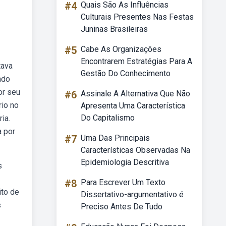
#4
Quais São As Influências
Culturais Presentes Nas Festas
Juninas Brasileiras
#5
Cabe As Organizações
Encontrarem Estratégias Para A
tava
Gestão Do Conhecimento
ndo
or seu
#6
Assinale A Alternativa Que Não
rio no
Apresenta Uma Característica
Do Capitalismo
ia.
a por
#7
Uma Das Principais
Características Observadas Na
Epidemiologia Descritiva
s
#8
Para Escrever Um Texto
ito de
Dissertativo-argumentativo é
s
Preciso Antes De Tudo