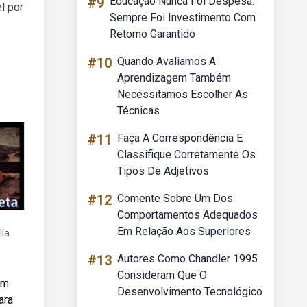
#9
Educação Nunca Foi Despesa.
l por
Sempre Foi Investimento Com
Retorno Garantido
#10
Quando Avaliamos A
Aprendizagem Também
Necessitamos Escolher As
Técnicas
#11
Faça A Correspondência E
Classifique Corretamente Os
Tipos De Adjetivos
#12
Comente Sobre Um Dos
Comportamentos Adequados
Em Relação Aos Superiores
lia
#13
Autores Como Chandler 1995
Consideram Que O
em
Desenvolvimento Tecnológico
ara