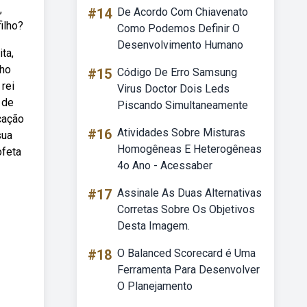
,
#14
De Acordo Com Chiavenato
ilho?
Como Podemos Definir O
Desenvolvimento Humano
ta,
lho
#15
Código De Erro Samsung
rei
Virus Doctor Dois Leds
 de
Piscando Simultaneamente
icação
#16
Atividades Sobre Misturas
sua
Homogêneas E Heterogêneas
ofeta
4o Ano - Acessaber
#17
Assinale As Duas Alternativas
Corretas Sobre Os Objetivos
Desta Imagem.
#18
O Balanced Scorecard é Uma
Ferramenta Para Desenvolver
O Planejamento