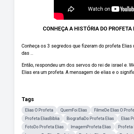
CONHEÇA A HISTÓRIA DO PROFETA EL
Conheça os 3 segredos que fizeram do profeta Elias 
das ...
Então, respondeu um dos servos do rei de israel e. We
Elias era um profeta. A mensagem de elias e o signif
Tags
Elias O Profeta
QuemFoi Elias
FilmeDe Elias O Prof
Profeta EliasBíblia
BiografiaDo Profeta Elias
Elias 
FotoDo Profeta Elias
ImagemProfeta Elias
Profeta 