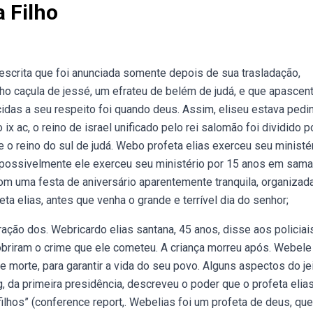
 Filho
scrita que foi anunciada somente depois de sua trasladação,
lho caçula de jessé, um efrateu de belém de judá, e que apascen
idas a seu respeito foi quando deus. Assim, eliseu estava pedi
 ix ac, o reino de israel unificado pelo rei salomão foi dividido p
l e o reino do sul de judá. Webo profeta elias exerceu seu ministé
, possivelmente ele exerceu seu ministério por 15 anos em samar
 uma festa de aniversário aparentemente tranquila, organizad
feta elias, antes que venha o grande e terrível dia do senhor;
ração dos. Webricardo elias santana, 45 anos, disse aos policiai
obriram o crime que ele cometeu. A criança morreu após. Webele
morte, para garantir a vida do seu povo. Alguns aspectos do je
g, da primeira presidência, descreveu o poder que o profeta elia
hos” (conference report,. Webelias foi um profeta de deus, que