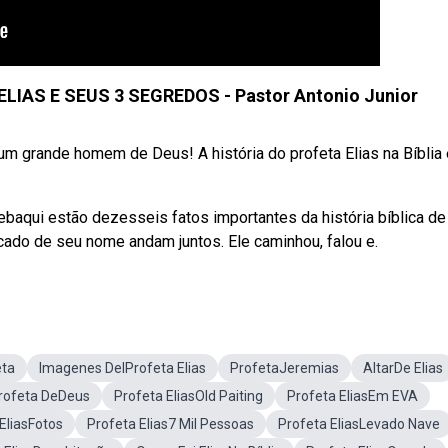
IAS E SEUS 3 SEGREDOS - Pastor Antonio Junior
um grande homem de Deus! A história do profeta Elias na Bíblia
baqui estão dezesseis fatos importantes da história bíblica de 
icado de seu nome andam juntos. Ele caminhou, falou e.
eta
Imagenes DelProfeta Elias
ProfetaJeremias
AltarDe Elias
Profeta DeDeus
Profeta EliasOld Paiting
Profeta EliasEm EVA
EliasFotos
Profeta Elias7 Mil Pessoas
Profeta EliasLevado Nave