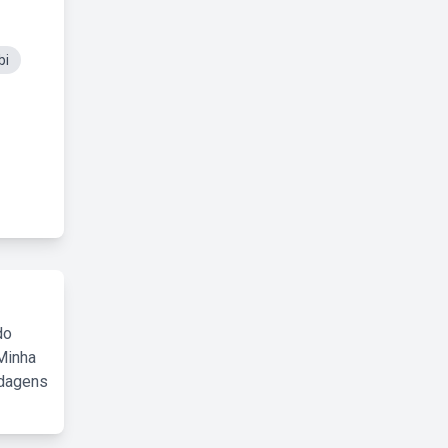
bi
do
Minha
rdagens