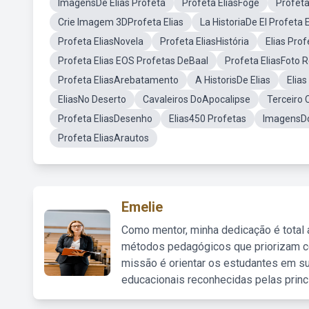
ImagensDe Elias Profeta
Profeta EliasFoge
Profeta
Crie Imagem 3DProfeta Elias
La HistoriaDe El Profeta E
Profeta EliasNovela
Profeta EliasHistória
Elias Pro
Profeta Elias EOS Profetas DeBaal
Profeta EliasFoto R
Profeta EliasArebatamento
A HistorisDe Elias
Elias
EliasNo Deserto
Cavaleiros DoApocalipse
Terceiro 
Profeta EliasDesenho
Elias450 Profetas
ImagensDo
Profeta EliasArautos
Emelie
Como mentor, minha dedicação é total
métodos pedagógicos que priorizam co
missão é orientar os estudantes em su
educacionais reconhecidas pelas princ