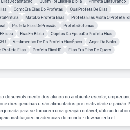
 EliasDecabitação
Quem Foi EliasNa Bíblia
Profeta EliasOrando
lias
ComoEra Elias Do Profetas
QualProfeta De Elias
fetaPintura
MatoDo Profeta Elias
Profeta Elias Visita O ProfetaTo
eal
Profeta Elias DePressão
ProfetaSofonias
 EEliseu
EliasEn Biblia
Objetos Da EpocaDo Profeta Elias
CEU
Vestimentas De Do Profeta EliasÉpica
Anjos Da Biblia
 Profeta Elias
Profeta EliasHD
Elias Era Filho De Quem
 ao desenvolvimento dos alunos no ambiente escolar, empregan
nexões genuínas e são alimentados por criatividade e paixão. 
a jornada para se tornarem uma geração notável, utilizando abo
ipais instituições acadêmicas do mundo - dsw.aau.edu.et.