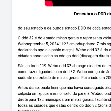
Descubra o DDD do
do seu estado e de outros estado DDD de cada estado
O ddd 32 é do estado minas gerais e representa vária
Webseptember 5, 202411:22 am pdtupdated 7 min ag
declarando apoio a pablo marçal,. Webo ddd 32 é do 
cidades associadas ao código ddd (discagem direta a 
São ao todo 119. Webo ddd 32 abrange cidades do esta
como fazer ligações com ddd 32. Webo código de área
sudeste do estado de minas gerais. Foi criado em 200
Antes disso, paulo henrique não havia conseguido al
calçada em apucarana, no norte do paraná. Webde on
direta para 122 municípios em minas gerais, facilita
todas as cidades que estão dentro do ddd 32 (zona d