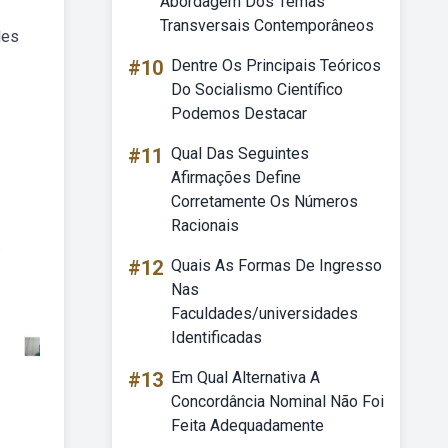
Abordagem Dos Temas
Transversais Contemporâneos
des
#10
Dentre Os Principais Teóricos
Do Socialismo Científico
Podemos Destacar
#11
Qual Das Seguintes
Afirmações Define
Corretamente Os Números
Racionais
#12
Quais As Formas De Ingresso
Nas
Faculdades/universidades
Identificadas
#13
Em Qual Alternativa A
Concordância Nominal Não Foi
Feita Adequadamente