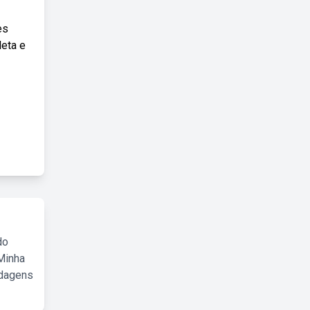
es
leta e
do
Minha
rdagens