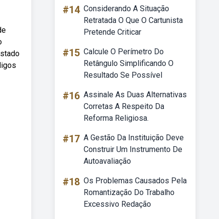
#14
Considerando A Situação
Retratada O Que O Cartunista
de
Pretende Criticar
o
#15
Calcule O Perímetro Do
estado
Retângulo Simplificando O
digos
Resultado Se Possível
#16
Assinale As Duas Alternativas
Corretas A Respeito Da
Reforma Religiosa.
#17
A Gestão Da Instituição Deve
Construir Um Instrumento De
Autoavaliação
#18
Os Problemas Causados Pela
Romantização Do Trabalho
Excessivo Redação