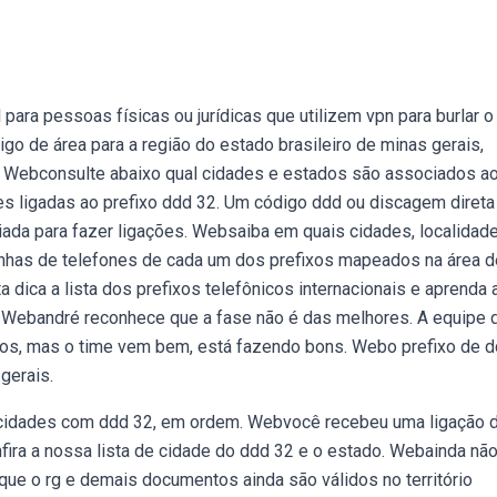
ra pessoas físicas ou jurídicas que utilizem vpn para burlar o
go de área para a região do estado brasileiro de minas gerais,
so. Webconsulte abaixo qual cidades e estados são associados a
es ligadas ao prefixo ddd 32. Um código ddd ou discagem direta
iada para fazer ligações. Websaiba em quais cidades, localidad
 linhas de telefones de cada um dos prefixos mapeados na área 
a dica a lista dos prefixos telefônicos internacionais e aprenda 
i. Webandré reconhece que a fase não é das melhores. A equipe 
tos, mas o time vem bem, está fazendo bons. Webo prefixo de 
gerais.
as cidades com ddd 32, em ordem. Webvocê recebeu uma ligação 
ira a nossa lista de cidade do ddd 32 e o estado. Webainda não
to que o rg e demais documentos ainda são válidos no território