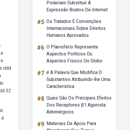
Poderiam Substituir A
Expressão Boatos De Internet
#5
Os Tratados E Convenções
Internacionais Sobre Direitos
Humanos Aprovados
o
#6
O Planisfério Representa
 a
Aspectos Políticos Ou
es
Aspectos Físicos Do Globo
de ddd
#7
é A Palavra Que Modifica O
a
Substantivo Atribuindo-lhe Uma
do
Característica
ddd 32
#8
Quais São Os Principais Efeitos
Dos Receptores β1 Agonista
do
Adrenérgicos
 é
#9
Materiais De Apoio Para