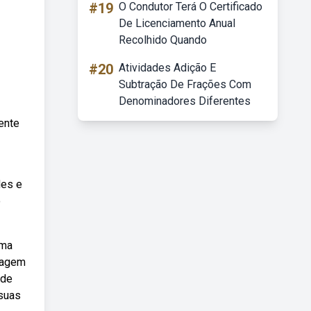
#19
O Condutor Terá O Certificado
De Licenciamento Anual
Recolhido Quando
#20
Atividades Adição E
Subtração De Frações Com
Denominadores Diferentes
ente
des e
o
uma
cagem
 de
 suas