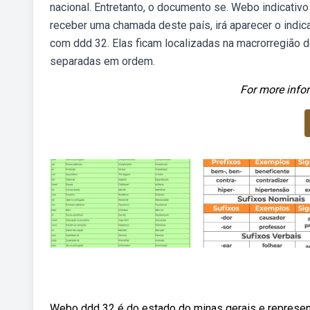
nacional. Entretanto, o documento se. Webo indicati
receber uma chamada deste país, irá aparecer o indi
com ddd 32. Elas ficam localizadas na macrorregião de
separadas em ordem.
For more infor
Webo ddd 32 é do estado do minas gerais e representa