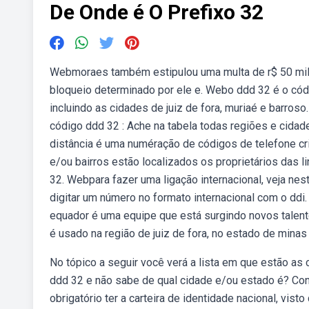
De Onde é O Prefixo 32
Webmoraes também estipulou uma multa de r$ 50 mil pa
bloqueio determinado por ele e. Webo ddd 32 é o códi
incluindo as cidades de juiz de fora, muriaé e barro
código ddd 32 : Ache na tabela todas regiões e cidad
distância é uma numéração de códigos de telefone cr
e/ou bairros estão localizados os proprietários das
32. Webpara fazer uma ligação internacional, veja nest
digitar um número no formato internacional com o dd
equador é uma equipe que está surgindo novos talen
é usado na região de juiz de fora, no estado de minas 
No tópico a seguir você verá a lista em que estão 
ddd 32 e não sabe de qual cidade e/ou estado é? Conf
obrigatório ter a carteira de identidade nacional, vis