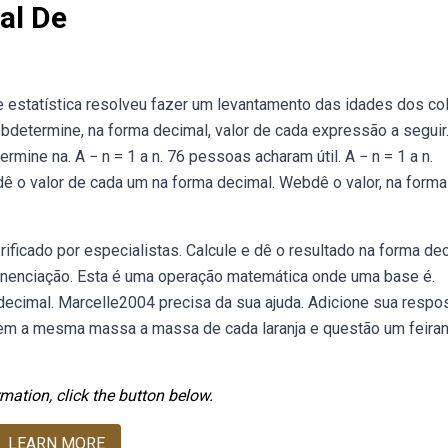
al De
de estatística resolveu fazer um levantamento das idades dos c
Webdetermine, na forma decimal, valor de cada expressão a seguir
rmine na. A − n = 1 a n. 76 pessoas acharam útil. A − n = 1 a n.
ê o valor de cada um na forma decimal. Webdê o valor, na forma
rificado por especialistas. Calcule e dê o resultado na forma dec
ponenciação. Esta é uma operação matemática onde uma base é.
decimal. Marcelle2004 precisa da sua ajuda. Adicione sua respos
 tem a mesma massa a massa de cada laranja e questão um feira
mation, click the button below.
LEARN MORE