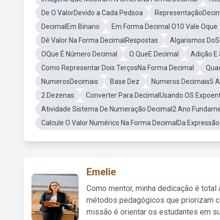
De O ValorDevido a Cada Pedsoa
RepresentaçãoDeci
DecimalEm Binario
Em Forma Decimal O10 Vale Oque
Dê Valor Na Forma DecimalRespostas
Algarismos DoS
OQue É Número Decimal
O QueE Decimal
Adição E
Como Representar Dois TerçosNa Forma Decimal
Quad
NumerosDecimais
Base Dez
Numeros Decimais5 
2 Dezenas
Converter Para DecimalUsando OS Expoen
Atividade Sistema De Numeração Decimal2 Ano Fundame
Calcule O Valor Numérico Na Forma DecimalDa Expressão
Emelie
Como mentor, minha dedicação é total
métodos pedagógicos que priorizam co
missão é orientar os estudantes em su