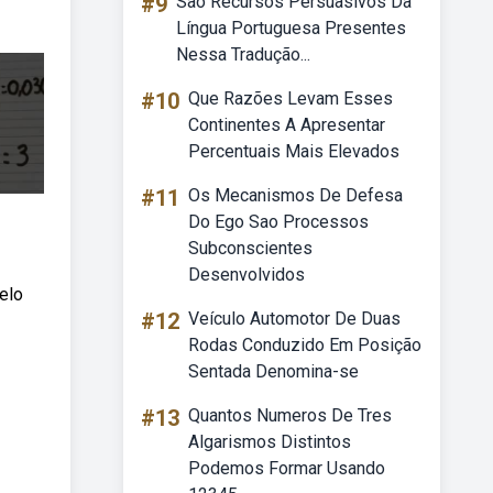
#9
São Recursos Persuasivos Da
Língua Portuguesa Presentes
Nessa Tradução...
#10
Que Razões Levam Esses
Continentes A Apresentar
Percentuais Mais Elevados
#11
Os Mecanismos De Defesa
Do Ego Sao Processos
Subconscientes
Desenvolvidos
elo
#12
Veículo Automotor De Duas
Rodas Conduzido Em Posição
Sentada Denomina-se
#13
Quantos Numeros De Tres
Algarismos Distintos
Podemos Formar Usando