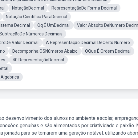
mal
NotaçãoDecimal
RepresentaçãoDe Forma Decimal
Notação Científica ParaDecimal
istema Decimal
Oq É UmDecimal
Valor Absolto DeNumero Decim
 SubtraçãoDe Números Decimais
roDe Valor Decimal
A Representação Decimal DeCerto Número
Ano
Decomponha OSNúmeros Abaixo
OQue É Ordem Decimal
tes
40 RepresentaçãoDecimal
ntal
 Algebrica
 ao desenvolvimento dos alunos no ambiente escolar, empregan
nexões genuínas e são alimentados por criatividade e paixão. 
a jornada para se tornarem uma geração notável, utilizando abo