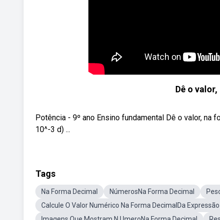
Dê o valor,
Potência - 9º ano Ensino fundamental Dê o valor, na form
10^-3 d) ...
Tags
Na Forma Decimal
NúmerosNa Forma Decimal
Pes
Calcule O Valor Numérico Na Forma DecimalDa Expressão
Imagens Que Mostram N UmeroNa Forma Decimal
Res