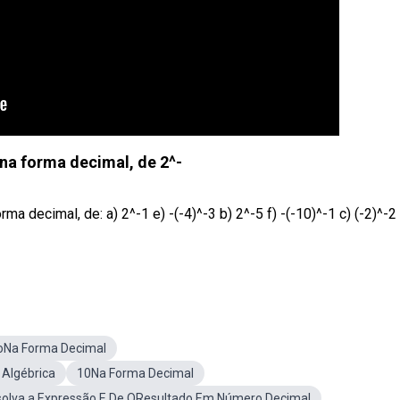
 na forma decimal, de 2^-
a decimal, de: a) 2^-1 e) -(-4)^-3 b) 2^-5 f) -(-10)^-1 c) (-2)^-2
oNa Forma Decimal
 Algébrica
10Na Forma Decimal
olva a Expressão E De OResultado Em Número Decimal