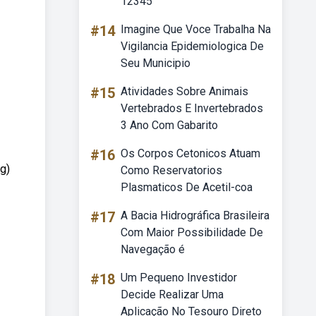
12345
#14
Imagine Que Voce Trabalha Na
Vigilancia Epidemiologica De
Seu Municipio
#15
Atividades Sobre Animais
Vertebrados E Invertebrados
3 Ano Com Gabarito
#16
Os Corpos Cetonicos Atuam
 g)
Como Reservatorios
Plasmaticos De Acetil-coa
#17
A Bacia Hidrográfica Brasileira
Com Maior Possibilidade De
Navegação é
#18
Um Pequeno Investidor
Decide Realizar Uma
Aplicação No Tesouro Direto