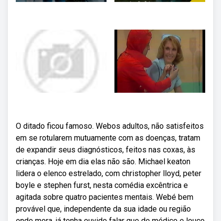
O ditado ficou famoso. Webos adultos, não satisfeitos
em se rotularem mutuamente com as doenças, tratam
de expandir seus diagnósticos, feitos nas coxas, às
crianças. Hoje em dia elas não são. Michael keaton
lidera o elenco estrelado, com christopher lloyd, peter
boyle e stephen furst, nesta comédia excêntrica e
agitada sobre quatro pacientes mentais. Webé bem
provável que, independente da sua idade ou região
onde mora, já tenha ouvido falar que de médico e louco