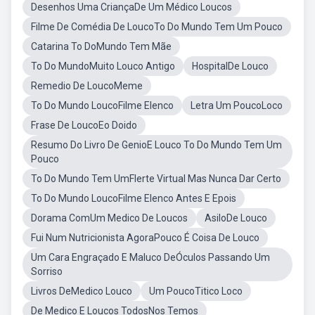
Desenhos Uma CriançaDe Um Médico Loucos
Filme De Comédia De LoucoTo Do Mundo Tem Um Pouco
Catarina To DoMundo Tem Mãe
To Do MundoMuito Louco Antigo
HospitalDe Louco
Remedio De LoucoMeme
To Do Mundo LoucoFilme Elenco
Letra Um PoucoLoco
Frase De LoucoEo Doido
Resumo Do Livro De GenioE Louco To Do Mundo Tem Um
Pouco
To Do Mundo Tem UmFlerte Virtual Mas Nunca Dar Certo
To Do Mundo LoucoFilme Elenco Antes E Epois
Dorama ComUm Medico De Loucos
AsiloDe Louco
Fui Num Nutricionista AgoraPouco É Coisa De Louco
Um Cara Engraçado E Maluco DeÓculos Passando Um
Sorriso
Livros DeMedico Louco
Um PoucoTitico Loco
De Medico E Loucos TodosNos Temos