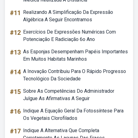
#11
Realizando A Simplificação Da Expressão
Algébrica A Seguir Encontramos
#12
Exercícios De Expressões Numéricas Com
Potenciação E Radiciação 6o Ano
#13
As Esponjas Desempenham Papéis Importantes
Em Muitos Habitats Marinhos
#14
A Inovação Contribuiu Para O Rápido Progresso
Tecnológico Da Sociedade
#15
Sobre As Competências Do Administrador
Julgue As Afirmativas A Seguir
#16
Indique A Equação Geral Da Fotossíntese Para
Os Vegetais Clorofilados
#17
Indique A Alternativa Que Completa
Corretamente As Lacunas Das Frases