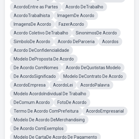
AcordoEntre as Partes
Acordo DeTrabalho
AcordoTrabalhista
ImagemDe Acordo
ImagensDe Acordo
FazerAcordo
Acordo Coletivo DeTrabalho
SinonimosDe Acordo
SimboloDe Acordo
Acordo DeParceria
Acordos
Acordo DeConfidencialidade
Modelo DeProposta De Acordo
De Acordo ComNomes
Acordo DeQuotistas Modelo
De AcordoSignificado
Modelo DeContrato De Acordo
AcordoEmpresa
AcordoLei
AcordoPalavra
Modelo AcordoIndividual De Trabalho
DeComum Acordo
FotoDe Acordo
Termo De Acordo ComPrefeitura
AcordoEmpresarial
Modelo De Acordo DeMerchandising
De Acordo ComExemplos
Modelo De CartaDe Acordo De Pagamento