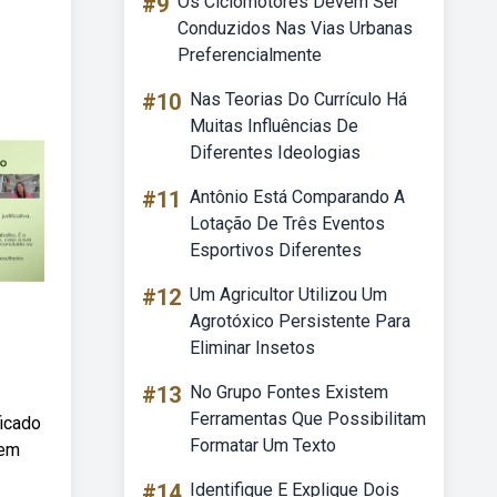
#9
Os Ciclomotores Devem Ser
Conduzidos Nas Vias Urbanas
Preferencialmente
#10
Nas Teorias Do Currículo Há
Muitas Influências De
Diferentes Ideologias
#11
Antônio Está Comparando A
Lotação De Três Eventos
Esportivos Diferentes
#12
Um Agricultor Utilizou Um
Agrotóxico Persistente Para
Eliminar Insetos
#13
No Grupo Fontes Existem
Ferramentas Que Possibilitam
icado
Formatar Um Texto
 em
#14
Identifique E Explique Dois