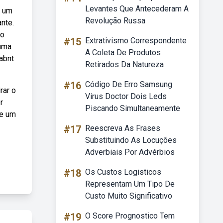
Levantes Que Antecederam A
e um
Revolução Russa
nte.
do
#15
Extrativismo Correspondente
 uma
A Coleta De Produtos
abnt
Retirados Da Natureza
#16
Código De Erro Samsung
rar o
Virus Doctor Dois Leds
r
Piscando Simultaneamente
de um
#17
Reescreva As Frases
Substituindo As Locuções
Adverbiais Por Advérbios
#18
Os Custos Logisticos
Representam Um Tipo De
Custo Muito Significativo
#19
O Score Prognostico Tem