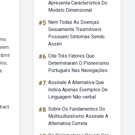
Apresenta Característica Do
Modelo Dimensional.
#5
Nem Todas As Doenças
Sexuamente Trasmitiveis
Possuem Sintomas Sendo
umo
Assim
evem
tipos
#6
Cite Três Fatores Que
ico,
Determinaram O Pioneirismo
Português Nas Navegações
s
#7
Assinale A Alternativa Que
Indica Apenas Exemplos De
Linguagem Não-verbal
tract
#8
Sobre Os Fundamentos Do
Multiculturalismo Assinale A
Alternativa Correta