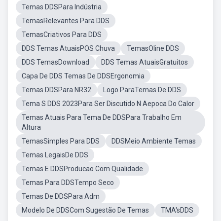
Temas DDSPara Indústria
TemasRelevantes Para DDS
TemasCriativos Para DDS
DDS Temas AtuaisPOS Chuva
TemasOline DDS
DDS TemasDownload
DDS Temas AtuaisGratuitos
Capa De DDS Temas De DDSErgonomia
Temas DDSPara NR32
Logo ParaTemas De DDS
Tema S DDS 2023Para Ser Discutido N Aepoca Do Calor
Temas Atuais Para Tema De DDSPara Trabalho Em
Altura
TemasSimples Para DDS
DDSMeio Ambiente Temas
Temas LegaisDe DDS
Temas E DDSProducao Com Qualidade
Temas Para DDSTempo Seco
Temas De DDSPara Adm
Modelo De DDSCom Sugestão De Temas
TMA'sDDS