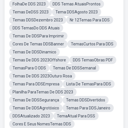
FolhaDe DDS 2023
DDS Temas AtuaisProntos
Temas DeDSS 2023
Tema DDSAgosto 2023
Temas DDSDezembro 2023
Nr 12Temas Para DDS
DDS TemasDo DDS Atuais
Temas De DDSPara Imprimir
Cores De Temas DDSBanner
TemasCurtos Para DDS
Temas De DDSDinamico
Temas De DDS 2023Offshore
DDS TemasObras PDF
TemasPara O DDS
Temas De DDSSemanal
Temas De DDS 2023Outuro Rosa
Temas Para DDSEmpresa
Lista De TemasPara DDS
Planilha ParaTemas De DDS 2023
Temas De DDSSegurança
Temas DDSDivertidos
Temas De DDSAgrotóxico
Temas Para DDSJaneiro
DDSAtualizado 2023
TemaAtual Para DSS
Cores E Seus NomesTemas DDS