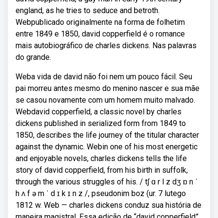
england, as he tries to seduce and betroth.
Webpublicado originalmente na forma de folhetim
entre 1849 e 1850, david copperfield é o romance
mais autobiográfico de charles dickens. Nas palavras
do grande.
Weba vida de david não foi nem um pouco fácil. Seu
pai morreu antes mesmo do menino nascer e sua mãe
se casou novamente com um homem muito malvado.
Webdavid copperfield, a classic novel by charles
dickens published in serialized form from 1849 to
1850, describes the life journey of the titular character
against the dynamic. Webin one of his most energetic
and enjoyable novels, charles dickens tells the life
story of david copperfield, from his birth in suffolk,
through the various struggles of his. / tʃ ɑ r l z dʒ ɒ n ˈ
h ʌ f ə m ˈ d ɪ k ɪ n z /, pseudonim boz (ur. 7 lutego
1812 w. Web — charles dickens conduz sua história de
maneira magistral. Essa edição de “david copperfield”