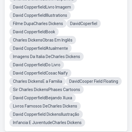
David CopperfieldLivro Imagem
David CopperfieldIllustrations
Filme DupaCharles Dickens
DavidCoperfiel
David CopperfieldBook
Charles DickensObras Em Inglês
David CopperfieldAtualmente
Imagens Da Italia DeCharles Dickens
David CopperfieldDo Livro
David CopperfieldCosac Naify
Charles DickensE a Familia
DavidCooper Field Floating
Sir Charles DickensPhases Cartoons
David CopperfieldBeijando Xuxa
Livros Famosos DeCharles Dickens
David Copperfield DickensIlustração
Infancia E JuventudeCharles Dickens