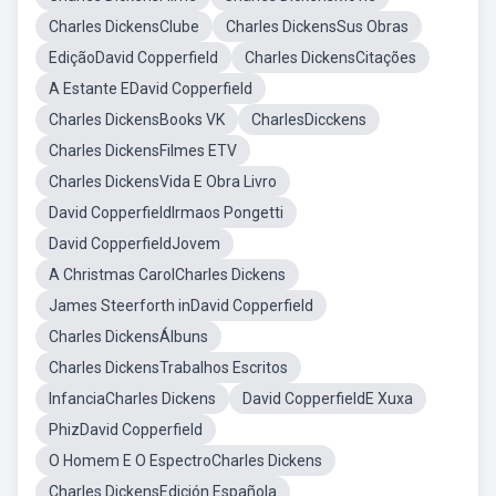
Charles DickensClube
Charles DickensSus Obras
EdiçãoDavid Copperfield
Charles DickensCitações
A Estante EDavid Copperfield
Charles DickensBooks VK
CharlesDicckens
Charles DickensFilmes ETV
Charles DickensVida E Obra Livro
David CopperfieldIrmaos Pongetti
David CopperfieldJovem
A Christmas CarolCharles Dickens
James Steerforth inDavid Copperfield
Charles DickensÁlbuns
Charles DickensTrabalhos Escritos
InfanciaCharles Dickens
David CopperfieldE Xuxa
PhizDavid Copperfield
O Homem E O EspectroCharles Dickens
Charles DickensEdición Española