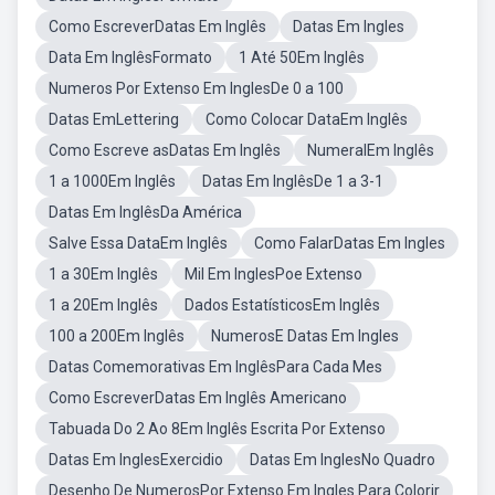
Como EscreverDatas Em Inglês
Datas Em Ingles
Data Em InglêsFormato
1 Até 50Em Inglês
Numeros Por Extenso Em InglesDe 0 a 100
Datas EmLettering
Como Colocar DataEm Inglês
Como Escreve asDatas Em Inglês
NumeralEm Inglês
1 a 1000Em Inglês
Datas Em InglêsDe 1 a 3-1
Datas Em InglêsDa América
Salve Essa DataEm Inglês
Como FalarDatas Em Ingles
1 a 30Em Inglês
Mil Em InglesPoe Extenso
1 a 20Em Inglês
Dados EstatísticosEm Inglês
100 a 200Em Inglês
NumerosE Datas Em Ingles
Datas Comemorativas Em InglêsPara Cada Mes
Como EscreverDatas Em Inglês Americano
Tabuada Do 2 Ao 8Em Inglês Escrita Por Extenso
Datas Em InglesExercidio
Datas Em InglesNo Quadro
Desenho De NumerosPor Extenso Em Ingles Para Colorir