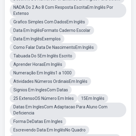
NADA Do 2 Ao 8 Com Resposta EscritaEm Inglês Por
Extenso
Grafico Simples Com DadosEm Inglês
Data Em InglêsFormato Caderno Escolar
Data Em InglêsExemplos
Como Falar Data De NascimentoEm Inglês
Tabuada Do 5Em Inglês Escrito
Aprender HorasEm Inglês
Numeração Em Inglês1 a 1000
Atividades Números OrdinaisEm Inglês
Signios Em InglesCom Datas
25 ExtensoOS Número Em Inles
15Em Inglês
Datas Em InglesCom Adaptacao Para Aluno Com
Deficiencia
Forma DeDatas Em Ingles
Escrevendo Data Em InglêsNo Quadro