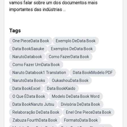
vamos falar sobre um dos documentos mais
importantes das indústrias ...
Tags
One PieceData Book
Exemplo DeData Book
Data BookSasuke
Exemplos DeData Book
NarutoDatabook
Como FazerData Book
Como Fazer UmData Book
Naruto Databook1 Translation
Data BookModelo PDF
NarutoData Books
OukashouData Book
Data BookExcel
Data BookKaido
O Que ÉData Book
Modelo DeData Book Word
Data BookNaruto Jutsu
Divisória DeData Book
Relaboração DeData Book
Enel One PieceData Book
Zabuza FourthData Book
FormatoData Book