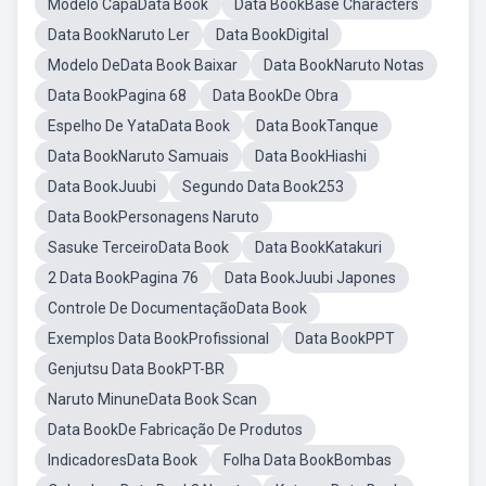
Modelo CapaData Book
Data BookBase Characters
Data BookNaruto Ler
Data BookDigital
Modelo DeData Book Baixar
Data BookNaruto Notas
Data BookPagina 68
Data BookDe Obra
Espelho De YataData Book
Data BookTanque
Data BookNaruto Samuais
Data BookHiashi
Data BookJuubi
Segundo Data Book253
Data BookPersonagens Naruto
Sasuke TerceiroData Book
Data BookKatakuri
2 Data BookPagina 76
Data BookJuubi Japones
Controle De DocumentaçãoData Book
Exemplos Data BookProfissional
Data BookPPT
Genjutsu Data BookPT-BR
Naruto MinuneData Book Scan
Data BookDe Fabricação De Produtos
IndicadoresData Book
Folha Data BookBombas