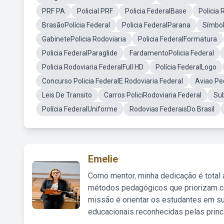
PRF PA
Policial PRF
Policia FederalBase
Policia
BrasãoPolícia Federal
Policia FederalParana
Símbol
GabinetePolicia Rodoviaria
Policia FederalFormatura
Policia FederalParaglide
FardamentoPolicia Federal
Policia Rodoviaria FederalFull HD
Polícia FederalLogo
Concurso Policia FederalE Rodoviaria Federal
Aviao P
Leis De Transito
Carros PoliciRodoviaria Federal
Sub
Polícia FederalUniforme
Rodovias FederaisDo Brasil
Emelie
Como mentor, minha dedicação é total
métodos pedagógicos que priorizam co
missão é orientar os estudantes em su
educacionais reconhecidas pelas princ