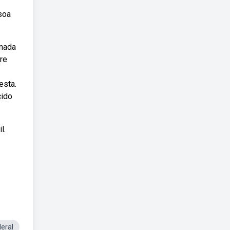
soa
anada
ere
esta.
cido
l.
deral