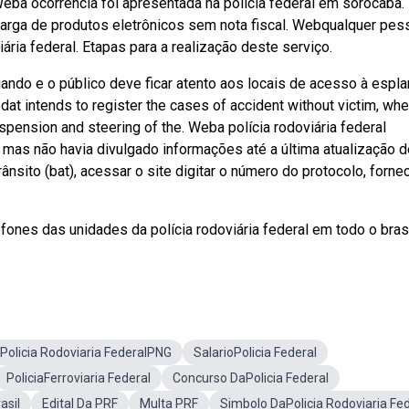
eba ocorrência foi apresentada na polícia federal em sorocaba.
arga de produtos eletrônicos sem nota fiscal. Webqualquer pes
iária federal. Etapas para a realização deste serviço.
ando e o público deve ficar atento aos locais de acesso à espl
 dat intends to register the cases of accident without victim, wh
pension and steering of the. Weba polícia rodoviária federal
 mas não havia divulgado informações até a última atualização d
nsito (bat), acessar o site digitar o número do protocolo, forne
nes das unidades da polícia rodoviária federal em todo o brasi
Policia Rodoviaria FederalPNG
SalarioPolicia Federal
PoliciaFerroviaria Federal
Concurso DaPolicia Federal
asil
Edital Da PRF
Multa PRF
Simbolo DaPolicia Rodoviaria Fe