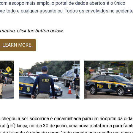
com escopo mais amplo, o portal de dados abertos é o único
bre todo e qualquer assunto ou. Todos os envolvidos no acident
mation, click the button below.
LEARN MORE
ma chegou a ser socorrida e encaminhada para um hospital da cida
ral (prf) lança, no dia 30 de junho, uma nova plataforma para facili
ro de trânsito é definido como “todo evento que resulte em dano 