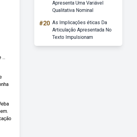
Apresenta Uma Variável
Qualitativa Nominal
#20
As Implicações éticas Da
Articulação Apresentada No
Texto Impulsionam
...
e
onha
 Weba
gem.
icação