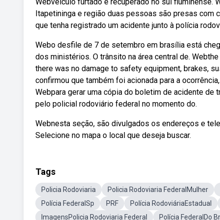
Webveículo furtado é recuperado no sul fluminense. W
Itapetininga e região duas pessoas são presas com c
que tenha registrado um acidente junto à polícia rodov
Webo desfile de 7 de setembro em brasília está cheg
dos ministérios. O trânsito na área central de. Webthe
there was no damage to safety equipment, brakes, sus
confirmou que também foi acionada para a ocorrência,
Webpara gerar uma cópia do boletim de acidente de trâ
pelo policial rodoviário federal no momento do.
Webnesta seção, são divulgados os endereços e telefo
Selecione no mapa o local que deseja buscar.
Tags
Policia Rodoviaria
Policia Rodoviaria FederalMulher
Polícia FederalSp
PRF
Polícia RodoviáriaEstadual
ImagensPolicia Rodoviaria Federal
Polícia FederalDo Br