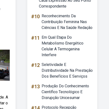
Cada Expressão Ao Seu Ponto
Correspondente
e
#10
Reconhecimento Da
Contribuição Feminina Nas
Ciências E Na Saúde Redação
#11
Em Qual Etapa Do
Metabolismo Energético
Celular A Termogenina
Interfere
#12
Seletividade E
Distributividade Na Prestação
Dos Benefícios E Serviços
#13
Produção Do Conhecimento
Científico Tecnológico E
de. A
Disrupção Unicesumar
tar o
#14
Protocolo Recepção
ao