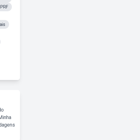
 PRF
ais
do
Minha
rdagens