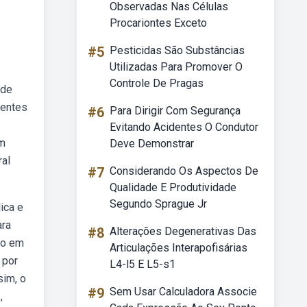
Observadas Nas Células
Procariontes Exceto
#5
Pesticidas São Substâncias
Utilizadas Para Promover O
Controle De Pragas
 de
dentes
#6
Para Dirigir Com Segurança
Evitando Acidentes O Condutor
Um
Deve Demonstrar
ral
#7
Considerando Os Aspectos De
Qualidade E Produtividade
Segundo Sprague Jr
ica e
ara
#8
Alterações Degenerativas Das
ito em
Articulações Interapofisárias
 por
L4-l5 E L5-s1
sim, o
#9
Sem Usar Calculadora Associe
,