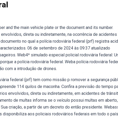
ral
ber and the main vehicle plate or the document and its number.
 envolvidos, direta ou indiretamente, na ocorrência de acidentes
documento no qual a polícia rodoviária federal (prf) registra aci
caracterizados. 06 de setembro de 2024 às 09:37 atualizado
ageiros. Web4º simulado especial policial rodoviária federal: 
orque a polícia rodoviária federal. Weba polícia rodoviária fede
ão com a introdução de drones.
viária federal (prf) tem como missão p romover a segurança públ
l apreende 114 quilos de maconha. Confira a previsão do tempo p
ários envolvidos, direta ou indiretamente, em acidentes de trâns
amento de multas informa se o veículo possui multas em aberto,
as. Sua criação, a partir de um decreto do então presidente. Webas
disponibiliza aos policiais rodoviários federais em todo o país