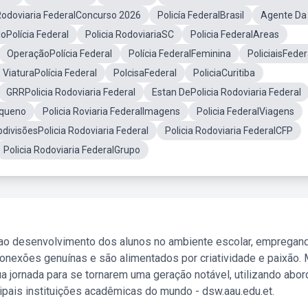
 Rodoviaria FederalConcurso 2026
Policía FederalBrasil
Agente Da
oPolícia Federal
Policia RodoviariaSC
Policia FederalAreas
OperaçãoPolícia Federal
Polícia FederalFeminina
PoliciaisFeder
ViaturaPolícia Federal
PolcisaFederal
PoliciaCuritiba
GRRPolicia Rodoviaria Federal
Estan DePolicia Rodoviaria Federal
equeno
Policia Roviaria FederalImagens
Policia FederalViagens
divisõesPolicia Rodoviaria Federal
Policia Rodoviaria FederalCFP
Policia Rodoviaria FederalGrupo
 ao desenvolvimento dos alunos no ambiente escolar, empregan
nexões genuínas e são alimentados por criatividade e paixão. 
a jornada para se tornarem uma geração notável, utilizando abo
ipais instituições acadêmicas do mundo - dsw.aau.edu.et.