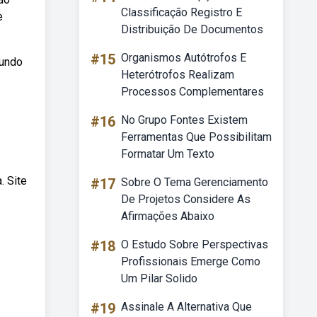
Classificação Registro E
e
Distribuição De Documentos
#15
Organismos Autótrofos E
gundo
Heterótrofos Realizam
Processos Complementares
#16
No Grupo Fontes Existem
Ferramentas Que Possibilitam
Formatar Um Texto
.
. Site
#17
Sobre O Tema Gerenciamento
De Projetos Considere As
Afirmações Abaixo
#18
O Estudo Sobre Perspectivas
Profissionais Emerge Como
Um Pilar Solido
#19
Assinale A Alternativa Que