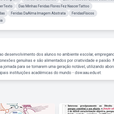
cerTexto
Das Minhas Feridas Flores Fez NascerTattoo
das
Feridas DaAlma Imagem Abstrata
FeridasFísicos
ia
 ao desenvolvimento dos alunos no ambiente escolar, empregan
nexões genuínas e são alimentados por criatividade e paixão. 
a jornada para se tornarem uma geração notável, utilizando abo
ipais instituições acadêmicas do mundo - dsw.aau.edu.et.