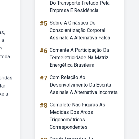
Do Transporte Fretado Pela
Empresa E Residência
#5
Sobre A Ginástica De
Conscientização Corporal
as,
Assinale A Alternativa Falsa
 a
e
#6
Comente A Participação Da
 toda
Termeletricidade Na Matriz
Energética Brasileira
#7
Com Relação Ao
eridas
Desenvolvimento Da Escrita
tar
Assinale A Alternativa Incorreta
xe a
#8
Complete Nas Figuras As
Medidas Dos Arcos
Trigonométricos
Correspondentes