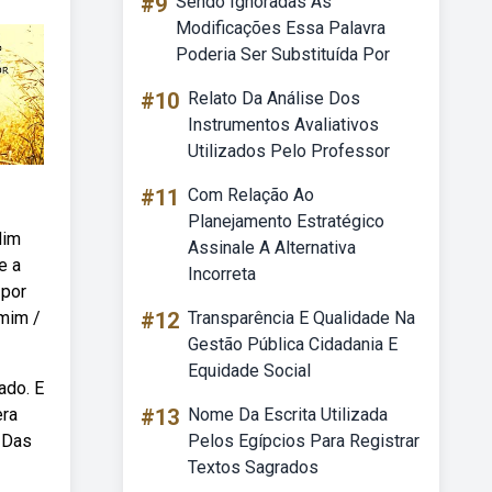
#9
Sendo Ignoradas As
Modificações Essa Palavra
Poderia Ser Substituída Por
#10
Relato Da Análise Dos
Instrumentos Avaliativos
Utilizados Pelo Professor
#11
Com Relação Ao
Planejamento Estratégico
dim
Assinale A Alternativa
e a
Incorreta
 por
 mim /
#12
Transparência E Qualidade Na
Gestão Pública Cidadania E
Equidade Social
ado. E
era
#13
Nome Da Escrita Utilizada
. Das
Pelos Egípcios Para Registrar
Textos Sagrados