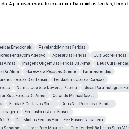
cado. A primavera você trouxe a mim. Das minhas feridas, flores 
FeridasEmocionais
RevelandoMinhas Feridas
Flores FeridaCom Adesivo
ApesarDas Feridas
Quis SobreFeridas
DasAlmas
Imagens OrigemDas Feridas Da Alma
Deus CuraFeridas
as Da Alma
FloresPara Pessoas Doente
FamíliasFeridas
urando Feridas DaInfancia
FeridasEmocionais Curadas
eridas
Nomes Que São DeFlores Poema
Ideias Para InstagramFe
rar SuasFeridas De Amor
Curando MinhasRaízes
as
FeridasE Curtaivos Slides
Deus Nos Permiteas Feridas
es Imagem
FeridasIncuráveis Frases
Selo9
Das Minhas Feridas Flores Fez NascerTatuagem
da Sangram
FloresPara Maurício
Que FeridasSão Essas Suas Mã