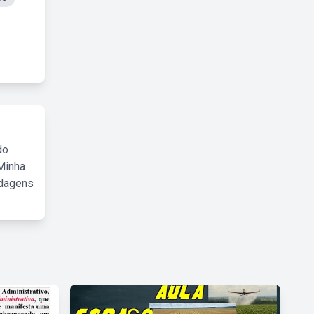
do
Minha
rdagens