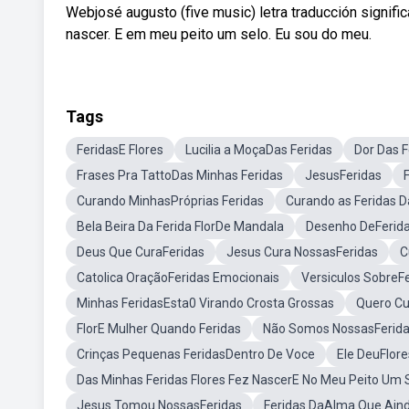
Webjosé augusto (five music) letra traducción signifi
nascer. E em meu peito um selo. Eu sou do meu.
Tags
FeridasE Flores
Lucilia a MoçaDas Feridas
Dor Das 
Frases Pra TattoDas Minhas Feridas
JesusFeridas
Curando MinhasPróprias Feridas
Curando as Feridas 
Bela Beira Da Ferida FlorDe Mandala
Desenho DeFerid
Deus Que CuraFeridas
Jesus Cura NossasFeridas
C
Catolica OraçãoFeridas Emocionais
Versiculos SobreF
Minhas FeridasEsta0 Virando Crosta Grossas
Quero Cu
FlorE Mulher Quando Feridas
Não Somos NossasFerid
Crinças Pequenas FeridasDentro De Voce
Ele DeuFlor
Das Minhas Feridas Flores Fez NascerE No Meu Peito Um 
Jesus Tomou NossasFeridas
Feridas DaAlma Que Ain