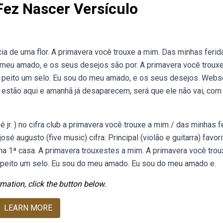
Fez Nascer Versículo
ia de uma flor. A primavera você trouxe a mim. Das minhas ferid
 meu amado, e os seus desejos são por. A primavera você trouxe
u peito um selo. Eu sou do meu amado, e os seus desejos. Webs
 estão aqui e amanhã já desaparecem, será que ele não vai, com
 jr. ) no cifra club a primavera você trouxe a mim / das minhas f
é augusto (five music) cifra: Principal (violão e guitarra) favori
na 1ª casa. A primavera trouxestes a mim. A primavera você trou
 peito um selo. Eu sou do meu amado. Eu sou do meu amado e.
mation, click the button below.
LEARN MORE