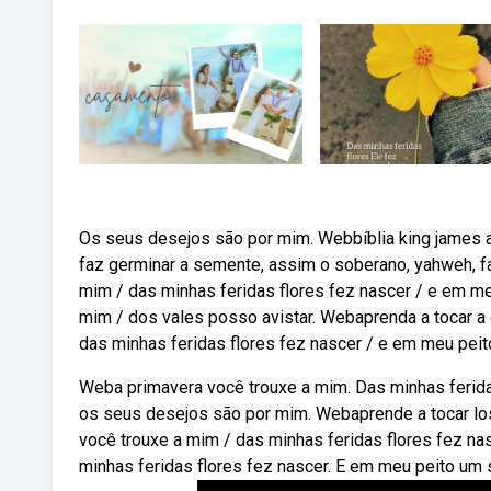
Os seus desejos são por mim. Webbíblia king james atu
faz germinar a semente, assim o soberano, yahweh, far
mim / das minhas feridas flores fez nascer / e em 
mim / dos vales posso avistar. Webaprenda a tocar a ci
das minhas feridas flores fez nascer / e em meu peit
Weba primavera você trouxe a mim. Das minhas ferida
os seus desejos são por mim. Webaprende a tocar los a
você trouxe a mim / das minhas feridas flores fez na
minhas feridas flores fez nascer. E em meu peito um