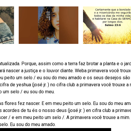
alizada. Porque, assim como a terra faz brotar a planta e o jar
á nascer a justiça e o louvor diante. Weba primavera você troux
meu peito um selo / eu sou do meu amado e os seus desejos são
fra de yeshua (josé jr. ) no cifra club a primavera você trouxe a
o um selo / eu sou do meu.
s flores fez nascer. E em meu peito um selo. Eu sou do meu am
cordes de tu és o nosso deus (josé jr. ) en cifra club a primav
scer / e em meu peito um selo /. A primavera você trouxe a mim
 selo. Eu sou do meu amado.