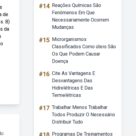
#14
Reações Químicas São
s
Fenômenos Em Que
a de
Necessariamente Ocorrem
s. B)
Mudanças
as da
o
#15
Microrganismos
ao
Classificados Como úteis São
Os Que Podem Causar
Doença
#16
Cite As Vantagens E
Desvantagens Das
Hidrelétricas E Das
Termelétricas
#17
Trabalhar Menos Trabalhar
Todos Produzir O Necessário
Distribuir Tudo
do
#18
Programas De Treinamentos