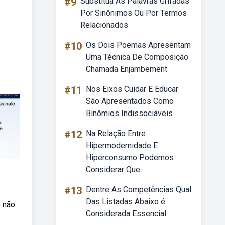
#9
Substitua As Palavras Grifadas
Por Sinônimos Ou Por Termos
Relacionados
#10
Os Dois Poemas Apresentam
Uma Técnica De Composição
Chamada Enjambement
#11
Nos Eixos Cuidar E Educar
São Apresentados Como
Binômios Indissociáveis
#12
Na Relação Entre
Hipermodernidade E
Hiperconsumo Podemos
Considerar Que:
#13
Dentre As Competências Qual
Das Listadas Abaixo é
e não
Considerada Essencial