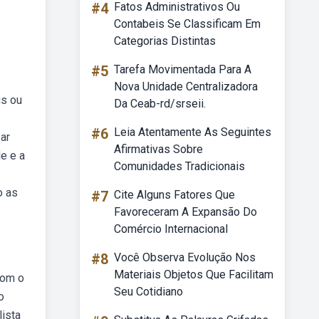
#4
Fatos Administrativos Ou
Contabeis Se Classificam Em
Categorias Distintas
#5
Tarefa Movimentada Para A
Nova Unidade Centralizadora
is ou
Da Ceab-rd/srseii.
#6
Leia Atentamente As Seguintes
ar
Afirmativas Sobre
e e a
Comunidades Tradicionais
o as
#7
Cite Alguns Fatores Que
Favoreceram A Expansão Do
Comércio Internacional
#8
Você Observa Evolução Nos
Materiais Objetos Que Facilitam
com o
Seu Cotidiano
o
lista