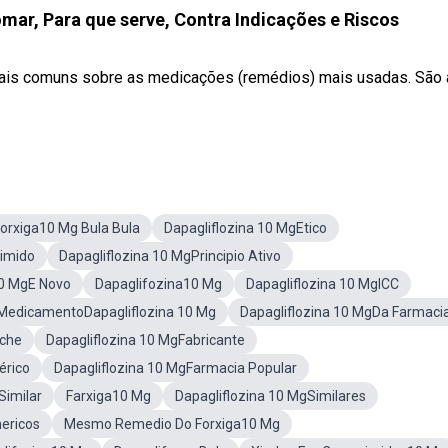
omar, Para que serve, Contra Indicações e Riscos
mais comuns sobre as medicações (remédios) mais usadas. São
orxiga10 Mg Bula Bula
Dapagliflozina 10 MgEtico
imido
Dapagliflozina 10 MgPrincipio Ativo
10 MgE Novo
Dapaglifozina10 Mg
Dapagliflozina 10 MgICC
MedicamentoDapagliflozina 10 Mg
Dapagliflozina 10 MgDa Farmaci
Ache
Dapagliflozina 10 MgFabricante
érico
Dapagliflozina 10 MgFarmacia Popular
Similar
Farxiga10 Mg
Dapagliflozina 10 MgSimilares
nericos
Mesmo Remedio Do Forxiga10 Mg