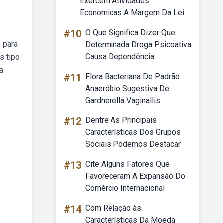
Exercem Atividades
Economicas A Margem Da Lei
#10
O Que Significa Dizer Que
 para
Determinada Droga Psicoativa
Causa Dependência
s tipo
a
#11
Flora Bacteriana De Padrão
Anaeróbio Sugestiva De
Gardnerella Vaginallis
#12
Dentre As Principais
Características Dos Grupos
Sociais Podemos Destacar
#13
Cite Alguns Fatores Que
Favoreceram A Expansão Do
Comércio Internacional
#14
Com Relação às
Características Da Moeda