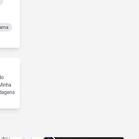
rama
do
Minha
rdagens