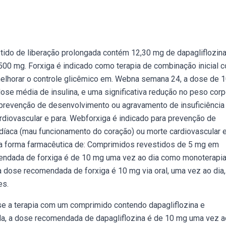
do de liberação prolongada contém 12,30 mg de dapagliflozin
 500 mg. Forxiga é indicado como terapia de combinação inicial 
melhorar o controle glicêmico em. Webna semana 24, a dose de 
dose média de insulina, e uma significativa redução no peso corp
 prevenção de desenvolvimento ou agravamento de insuficiência
rdiovascular e para. Webforxiga é indicado para prevenção de
díaca (mau funcionamento do coração) ou morte cardiovascular e
 na forma farmacêutica de: Comprimidos revestidos de 5 mg em
dada de forxiga é de 10 mg uma vez ao dia como monoterapia
dose recomendada de forxiga é 10 mg via oral, uma vez ao dia,
es.
se a terapia com um comprimido contendo dapagliflozina e
a, a dose recomendada de dapagliflozina é de 10 mg uma vez a