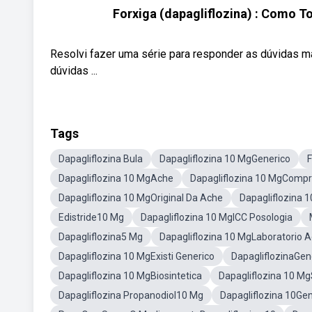
Forxiga (dapagliflozina) : Como T
Resolvi fazer uma série para responder as dúvidas 
dúvidas ...
Tags
Dapagliflozina Bula
Dapagliflozina 10 MgGenerico
F
Dapagliflozina 10 MgAche
Dapagliflozina 10 MgCompr
Dapagliflozina 10 MgOriginal Da Ache
Dapagliflozina 
Edistride10 Mg
Dapagliflozina 10 MgICC Posologia
Dapagliflozina5 Mg
Dapagliflozina 10 MgLaboratorio 
Dapagliflozina 10 MgExisti Generico
DapagliflozinaGen
Dapagliflozina 10 MgBiosintetica
Dapagliflozina 10 Mg
Dapagliflozina Propanodiol10 Mg
Dapagliflozina 10Ge