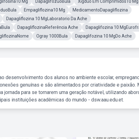
lifosina10 Mg
DapaglifozuoBula
Xigduo Em Comprimidos10 Mg
gduoBula
Empagliflozina10 Mg
MedicamentoDapagliflozina
Dapagliflozina 10 MgLaboratorio Da Ache
aBula
DapagliflozinaReferência Ache
Dapaglifozina 10 MgEurof
gliflozinaNome
Ogray 1000Bula
Dapaglifozina 10 MgDo Ache
 ao desenvolvimento dos alunos no ambiente escolar, empregan
nexões genuínas e são alimentados por criatividade e paixão. 
a jornada para se tornarem uma geração notável, utilizando abo
ipais instituições acadêmicas do mundo - dsw.aau.edu.et.