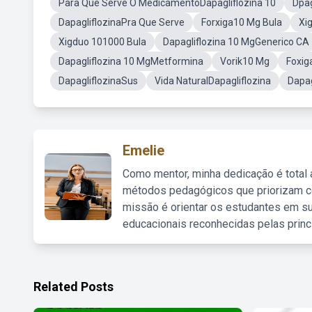
Para Que Serve O MedicamentoDapagliflozina 10
Dpag
DapagliflozinaPra Que Serve
Forxiga10 Mg Bula
Xi
Xigduo 101000 Bula
Dapagliflozina 10 MgGenerico CA
Dapagliflozina 10 MgMetformina
Vorik10 Mg
Foxig
DapagliflozinaSus
Vida NaturalDapagliflozina
Dapa
Emelie
Como mentor, minha dedicação é total
métodos pedagógicos que priorizam co
missão é orientar os estudantes em su
educacionais reconhecidas pelas princ
Related Posts