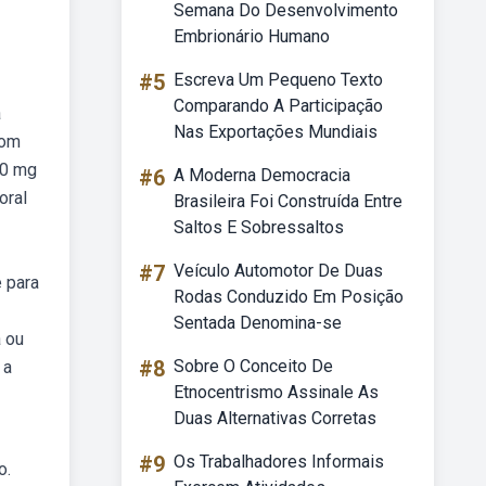
Semana Do Desenvolvimento
Embrionário Humano
#5
Escreva Um Pequeno Texto
Comparando A Participação
a
Nas Exportações Mundiais
com
10 mg
#6
A Moderna Democracia
oral
Brasileira Foi Construída Entre
Saltos E Sobressaltos
#7
Veículo Automotor De Duas
 para
Rodas Conduzido Em Posição
Sentada Denomina-se
 ou
#8
Sobre O Conceito De
 a
Etnocentrismo Assinale As
Duas Alternativas Corretas
#9
Os Trabalhadores Informais
o.