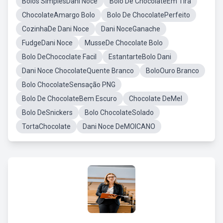
Bolos SimplesDani Noce
Bolo De ChocolateEm Tira
ChocolateAmargo Bolo
Bolo De ChocolatePerfeito
CozinhaDe Dani Noce
Dani NoceGanache
FudgeDani Noce
MusseDe Chocolate Bolo
Bolo DeChococlate Facil
EstantarteBolo Dani
Dani Noce ChocolateQuente Branco
BoloOuro Branco
Bolo ChocolateSensação PNG
Bolo De ChocolateBem Escuro
Chocolate DeMel
Bolo DeSnickers
Bolo ChocolateSolado
TortaChocolate
Dani Noce DeMOICANO