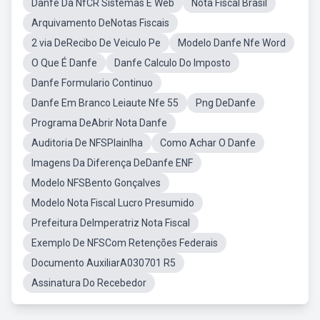
Danfe Da NfCR Sistemas E Web
Nota Fiscal Brasil
Arquivamento DeNotas Fiscais
2 via DeRecibo De Veiculo Pe
Modelo Danfe Nfe Word
O Que É Danfe
Danfe Calculo Do Imposto
Danfe Formulario Continuo
Danfe Em Branco Leiaute Nfe 55
Png DeDanfe
Programa DeAbrir Nota Danfe
Auditoria De NFSPlainlha
Como Achar O Danfe
Imagens Da Diferença DeDanfe ENF
Modelo NFSBento Gonçalves
Modelo Nota Fiscal Lucro Presumido
Prefeitura DeImperatriz Nota Fiscal
Exemplo De NFSCom Retenções Federais
Documento AuxiliarA030701 R5
Assinatura Do Recebedor