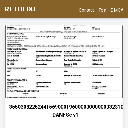
RETOEDU
Contact
Tos
DMCA
35503082252441569000196000000000000323102
- DANFSe v1