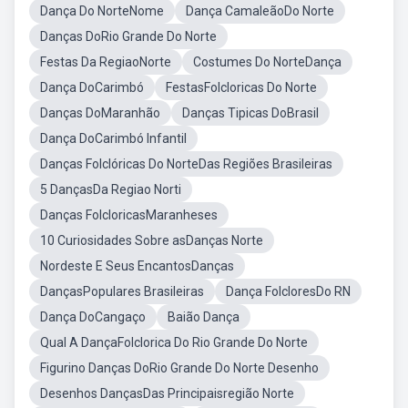
Dança Do NorteNome
Dança CamaleãoDo Norte
Danças DoRio Grande Do Norte
Festas Da RegiaoNorte
Costumes Do NorteDança
Dança DoCarimbó
FestasFolcloricas Do Norte
Danças DoMaranhão
Danças Tipicas DoBrasil
Dança DoCarimbó Infantil
Danças Folclóricas Do NorteDas Regiões Brasileiras
5 DançasDa Regiao Norti
Danças FolcloricasMaranheses
10 Curiosidades Sobre asDanças Norte
Nordeste E Seus EncantosDanças
DançasPopulares Brasileiras
Dança FolcloresDo RN
Dança DoCangaço
Baião Dança
Qual A DançaFolclorica Do Rio Grande Do Norte
Figurino Danças DoRio Grande Do Norte Desenho
Desenhos DançasDas Principaisregião Norte