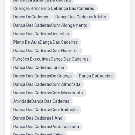
BrincadeirasDança Da Cadeira
Crianças Brincando DeDança Das Cadeiras
Dança DaCaderias
Dança Das CadeirasAdulto
Dança Das CadeirasCom Alongamento
Dança Das CadeirasDesenhio
Plano De AulaDança Das Cadeiras
Dança Das CadeirasCom Números
Funções ExecutivasDança Das Cadeiras
Dança Das CadeirasJunina
Dança Das CadeirasDe Criança
Dança DaCadeiira
Dança Das CadeirasCom Almofada
Dança Das CadeirasCom Movimento
AtividadeDança Das Cadeiras
Dança Das CadeirasCom Imitação
Dança Das Cadeiras1 Ano
Dança Das CadeirasPerdonalizada