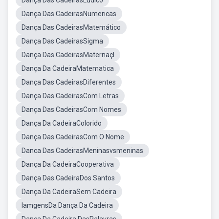
Dança Das CadeirasLúdico
Dança Das CadeirasNumericas
Dança Das CadeirasMatemático
Dança Das CadeirasSigma
Dança Das CadeirasMaternaçl
Dança Da CadeiraMatematica
Dança Das CadeirasDiferentes
Dança Das CadeirasCom Letras
Dança Das CadeirasCom Nomes
Dança Da CadeiraColorido
Dança Das CadeirasCom O Nome
Danca Das CadeirasMeninasvsmeninas
Dança Da CadeiraCooperativa
Dança Das CadeiraDos Santos
Dança Da CadeiraSem Cadeira
IamgensDa Dança Da Cadeira