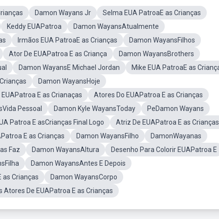
rianças
Damon Wayans Jr
Selma EUA PatroaE as Crianças
Keddy EUAPatroa
Damon WayansAtualmente
as
Irmãos EUA PatroaE as Crianças
Damon WayansFilhos
Ator De EUAPatroa E as Criança
Damon WayansBrothers
al
Damon WayansE Michael Jordan
Mike EUA PatroaE as Crianç
 Crianças
Damon WayansHoje
 EUAPatroa E as Crianaças
Atores Do EUAPatroa E as Crianças
Vida Pessoal
Damon Kyle WayansToday
PeDamon Wayans
UA Patroa E asCrianças Final Logo
Atriz De EUAPatroa E as Crianças
Patroa E as Crianças
Damon WayansFilho
DamonWayanas
ças Faz
Damon WayansAltura
Desenho Para Colorir EUAPatroa E
sFilha
Damon WayansAntes E Depois
 as Crianças
Damon WayansCorpo
 Atores De EUAPatroa E as Crianças