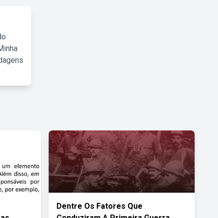
do
Minha
rdagens
Dentre Os Fatores Que
Das
Conduziram A Primeira Guerra