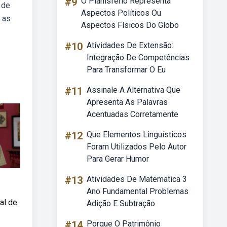
#9
O Planisfério Representa
 de
Aspectos Políticos Ou
 as
Aspectos Físicos Do Globo
#10
Atividades De Extensão:
Integração De Competências
Para Transformar O Eu
#11
Assinale A Alternativa Que
Apresenta As Palavras
Acentuadas Corretamente
#12
Que Elementos Linguísticos
Foram Utilizados Pelo Autor
Para Gerar Humor
#13
Atividades De Matematica 3
Ano Fundamental Problemas
l de.
Adição E Subtração
#14
Porque O Patrimônio