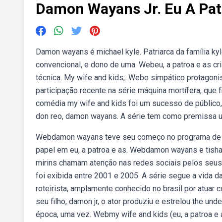
Damon Wayans Jr. Eu A Pat
Damon wayans é michael kyle. Patriarca da família ky
convencional, e dono de uma. Webeu, a patroa e as cri
técnica. My wife and kids;. Webo simpático protagoni
participação recente na série máquina mortífera, que 
comédia my wife and kids foi um sucesso de público
don reo, damon wayans. A série tem como premissa um
Webdamon wayans teve seu começo no programa de hum
papel em eu, a patroa e as. Webdamon wayans e tisha 
mirins chamam atenção nas redes sociais pelos seus 
foi exibida entre 2001 e 2005. A série segue a vida 
roteirista, amplamente conhecido no brasil por atuar 
seu filho, damon jr, o ator produziu e estrelou the u
época, uma vez. Webmy wife and kids (eu, a patroa e a