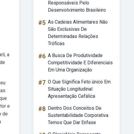
Responsáveis Pelo
Desenvolvimento Brasileiro
#5
As Cadeias Alimentares Não
São Exclusivas De
Determinadas Relações
Tróficas
ll, a
#6
A Busca De Produtividade
 de
Competitividade E Diferenciais
Em Uma Organização
#7
O Que Significa Feto único Em
seu
Situação Longitudinal
tas
Apresentação Cefálica
 que
tor e
#8
Dentro Dos Conceitos De
o de
Sustentabilidade Corporativa
a
Temos Que Dar Enfase