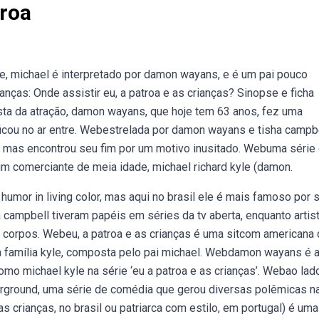
roa
le, michael é interpretado por damon wayans, e é um pai pouco
anças: Onde assistir eu, a patroa e as crianças? Sinopse e ficha
sta da atração, damon wayans, que hoje tem 63 anos, fez uma
ficou no ar entre. Webestrelada por damon wayans e tisha campbe
, mas encontrou seu fim por um motivo inusitado. Webuma série
 comerciante de meia idade, michael richard kyle (damon.
or in living color, mas aqui no brasil ele é mais famoso por 
campbell tiveram papéis em séries da tv aberta, enquanto artis
corpos. Webeu, a patroa e as crianças é uma sitcom americana
da família kyle, composta pelo pai michael. Webdamon wayans é a
como michael kyle na série ‘eu a patroa e as crianças’. Webao lad
nderground, uma série de comédia que gerou diversas polêmicas n
s crianças, no brasil ou patriarca com estilo, em portugal) é uma