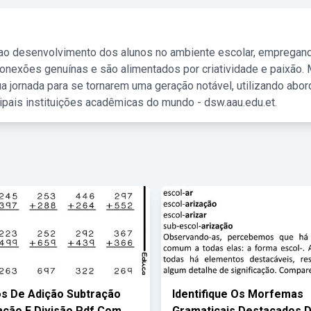
 ao desenvolvimento dos alunos no ambiente escolar, empregan
nexões genuínas e são alimentados por criatividade e paixão. 
a jornada para se tornarem uma geração notável, utilizando abo
ipais instituições acadêmicas do mundo - dsw.aau.edu.et.
os De Adição Subtração
Identifique Os Morfemas
cação E Divisão Pdf Com
Gramaticais Destacados 