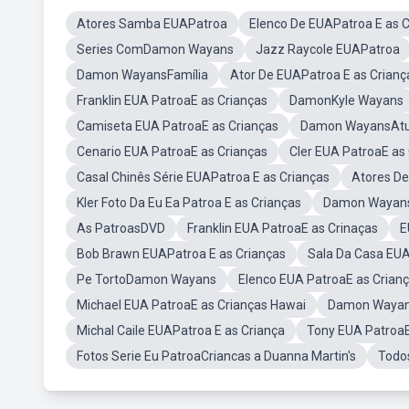
Atores Samba EUAPatroa
Elenco De EUAPatroa E as C
Series ComDamon Wayans
Jazz Raycole EUAPatroa
Damon WayansFamília
Ator De EUAPatroa E as Crianç
Franklin EUA PatroaE as Crianças
DamonKyle Wayans
Camiseta EUA PatroaE as Crianças
Damon WayansAtu
Cenario EUA PatroaE as Crianças
Cler EUA PatroaE as
Casal Chinês Série EUAPatroa E as Crianças
Atores De
Kler Foto Da Eu Ea Patroa E as Crianças
Damon Wayans
As PatroasDVD
Franklin EUA PatroaE as Crinaças
E
Bob Brawn EUAPatroa E as Crianças
Sala Da Casa EUA
Pe TortoDamon Wayans
Elenco EUA PatroaE as Crian
Michael EUA PatroaE as Crianças Hawai
Damon Wayan
Michal Caile EUAPatroa E as Criança
Tony EUA PatroaE
Fotos Serie Eu PatroaCriancas a Duanna Martin's
Todos