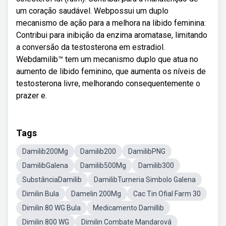
um coração saudável. Webpossui um duplo
mecanismo de ação para a melhora na libido feminina:
Contribui para inibição da enzima aromatase, limitando
a conversão da testosterona em estradiol.
Webdamilib™ tem um mecanismo duplo que atua no
aumento de libido feminino, que aumenta os níveis de
testosterona livre, melhorando consequentemente o
prazer e.
Tags
Damilib200Mg
Damilib200
DamilibPNG
DamilibGalena
Damilib500Mg
Damilib300
SubstânciaDamilib
DamilibTurneria Simbolo Galena
Dimilin Bula
Damelin 200Mg
Cac Tin Ofial Farm 30
Dimilin 80 WG Bula
Medicamento Damillib
Dimilin 800 WG
Dimilin Combate Mandarová