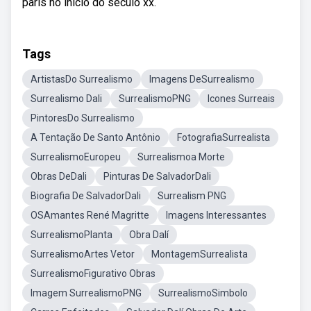
paris no início do século xx.
Tags
ArtistasDo Surrealismo
Imagens DeSurrealismo
Surrealismo Dali
SurrealismoPNG
Icones Surreais
PintoresDo Surrealismo
A Tentação De Santo Antônio
FotografiaSurrealista
SurrealismoEuropeu
Surrealismoa Morte
Obras DeDali
Pinturas De SalvadorDali
Biografia De SalvadorDali
Surrealism PNG
OSAmantes René Magritte
Imagens Interessantes
SurrealismoPlanta
Obra Dalí
SurrealismoArtes Vetor
MontagemSurrealista
SurrealismoFigurativo Obras
Imagem SurrealismoPNG
SurrealismoSimbolo