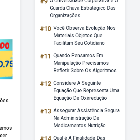
#9
A Universidade Corporativa é O
Guarda Chuva Estratégico Das
Organizações
#10
Você Observa Evolução Nos
Materiais Objetos Que
Facilitam Seu Cotidiano
#11
Quando Pensamos Em
Manipulação Precisamos
Refletir Sobre Os Algoritmos
#12
Considere A Seguinte
Equação Que Representa Uma
Equação De Oxirredução
ções
#13
Assegurar Assistência Segura
Na Administração De
Medicamentos Nutrição
odemos
ser
#14
Qual é A Finalidade Das