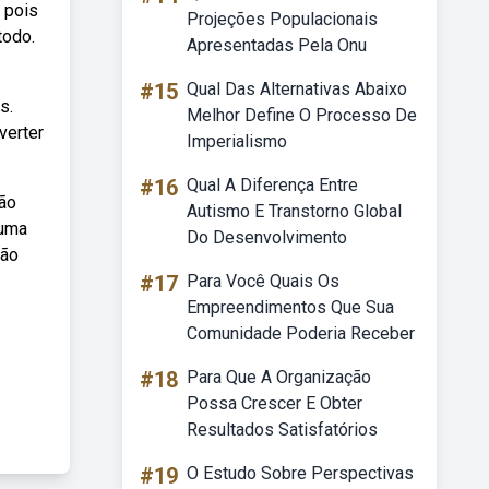
 pois
Projeções Populacionais
todo.
Apresentadas Pela Onu
#15
Qual Das Alternativas Abaixo
s.
Melhor Define O Processo De
verter
Imperialismo
#16
Qual A Diferença Entre
ção
Autismo E Transtorno Global
 uma
Do Desenvolvimento
ção
#17
Para Você Quais Os
Empreendimentos Que Sua
Comunidade Poderia Receber
#18
Para Que A Organização
Possa Crescer E Obter
Resultados Satisfatórios
#19
O Estudo Sobre Perspectivas