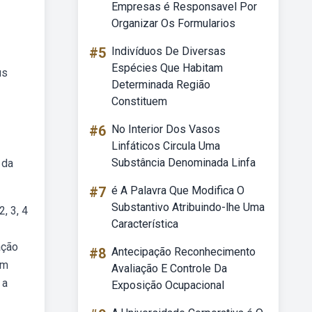
Empresas é Responsavel Por
Organizar Os Formularios
#5
Indivíduos De Diversas
Espécies Que Habitam
us
Determinada Região
Constituem
#6
No Interior Dos Vasos
Linfáticos Circula Uma
Substância Denominada Linfa
 da
#7
é A Palavra Que Modifica O
Substantivo Atribuindo-lhe Uma
, 3, 4
Característica
ação
#8
Antecipação Reconhecimento
um
Avaliação E Controle Da
 a
Exposição Ocupacional