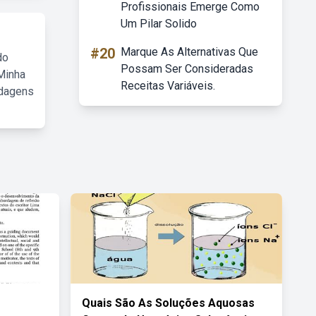
Profissionais Emerge Como
Um Pilar Solido
#20
Marque As Alternativas Que
do
Possam Ser Consideradas
Minha
Receitas Variáveis.
rdagens
Quais São As Soluções Aquosas