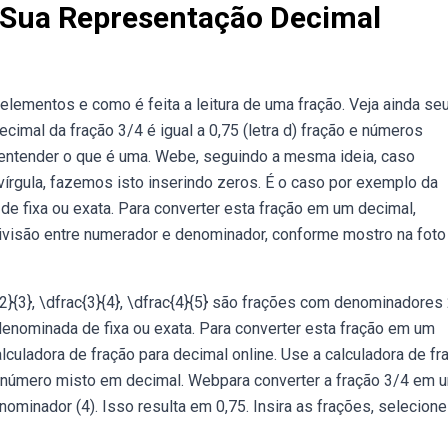
A Sua Representação Decimal
lementos e como é feita a leitura de uma fração. Veja ainda se
imal da fração 3/4 é igual a 0,75 (letra d) fração e números
entender o que é uma. Webe, seguindo a mesma ideia, caso
rgula, fazemos isto inserindo zeros. É o caso por exemplo da
 de fixa ou exata. Para converter esta fração em um decimal,
divisão entre numerador e denominador, conforme mostro na foto
c{2}{3}, \dfrac{3}{4}, \dfrac{4}{5} são frações com denominadores 2
 denominada de fixa ou exata. Para converter esta fração em um
culadora de fração para decimal online. Use a calculadora de fr
u número misto em decimal. Webpara converter a fração 3/4 em 
ominador (4). Isso resulta em 0,75. Insira as frações, selecione