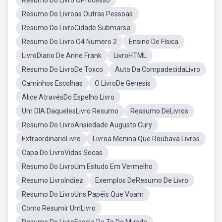
Resumo Do Livro OProcesso
Resumo Do Livroas Outras Pessoas
Resumo Do LivroCidade Submarsa
Resumo Do Livro O4 Numero 2
Ensino De Física
LivroDiario De Anne Frank
LivroHTML
Resumo Do LivroDe Toxco
Auto Da CompadecidaLivro
Caminhos Escolhas
O LivroDe Genesis
Alice AtravésDo Espelho Livro
Um DIA DaquelesLivro Resumo
Ressumo DeLivros
Resumo Do LivroAnsiedade Augusto Cury
ExtraordinarioLivro
Livroa Menina Que Roubava Livros
Capa Do LivroVidas Secas
Resumo Do LivroUm Estudo Em Vermelho
Resumo LivroIndiez
Exemplos DeResumo De Livro
Resumo Do LivroUns Papéis Que Voam
Como Resumir UmLivro