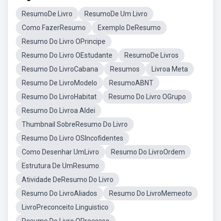
ResumoDe Livro
ResumoDe Um Livro
Como FazerResumo
Exemplo DeResumo
Resumo Do Livro OPrincipe
Resumo Do Livro OEstudante
ResumoDe Livros
Resumo Do LivroCabana
Resumos
Livroa Meta
Resumo De LivroModelo
ResumoABNT
Resumo Do LivroHabitat
Resumo Do Livro OGrupo
Resumo Do Livroa Aldei
Thumbnail SobreResumo Do Livro
Resumo Do Livro OSIncofidentes
Como Desenhar UmLivro
Resumo Do LivroOrdem
Estrutura De UmResumo
Atividade DeResumo Do Livro
Resumo Do LivroAliados
Resumo Do LivroMemeoto
LivroPreconceito Linguistico