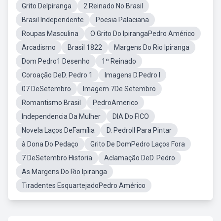
Grito DeIpiranga
2 Reinado No Brasil
Brasil Independente
Poesia Palaciana
Roupas Masculina
O Grito Do IpirangaPedro Américo
Arcadismo
Brasil 1822
Margens Do Rio Ipiranga
Dom Pedro1 Desenho
1º Reinado
Coroação DeD. Pedro 1
Imagens D.Pedro I
07 DeSetembro
Imagem 7De Setembro
Romantismo Brasil
PedroAmerico
Independencia Da Mulher
DIA Do FICO
Novela Laços DeFamília
D. PedroII Para Pintar
à Dona Do Pedaço
Grito De DomPedro Laços Fora
7 DeSetembro Historia
Aclamação DeD. Pedro
As Margens Do Rio Ipiranga
Tiradentes EsquartejadoPedro Américo