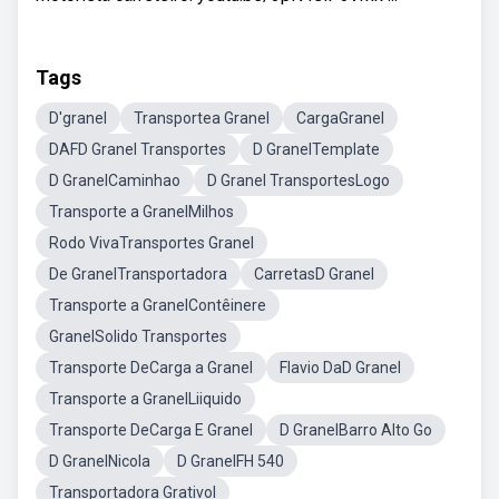
Tags
D'granel
Transportea Granel
CargaGranel
DAFD Granel Transportes
D GranelTemplate
D GranelCaminhao
D Granel TransportesLogo
Transporte a GranelMilhos
Rodo VivaTransportes Granel
De GranelTransportadora
CarretasD Granel
Transporte a GranelContêinere
GranelSolido Transportes
Transporte DeCarga a Granel
Flavio DaD Granel
Transporte a GranelLiiquido
Transporte DeCarga E Granel
D GranelBarro Alto Go
D GranelNicola
D GranelFH 540
Transportadora Grativol