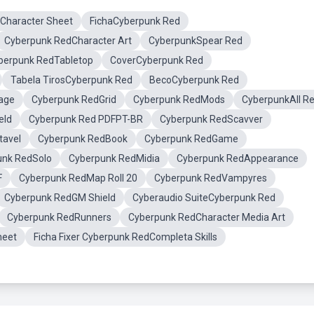
Character Sheet
FichaCyberpunk Red
Cyberpunk RedCharacter Art
CyberpunkSpear Red
berpunk RedTabletop
CoverCyberpunk Red
Tabela TirosCyberpunk Red
BecoCyberpunk Red
age
Cyberpunk RedGrid
Cyberpunk RedMods
CyberpunkAll R
eld
Cyberpunk Red PDFPT-BR
Cyberpunk RedScavver
tavel
Cyberpunk RedBook
Cyberpunk RedGame
unk RedSolo
Cyberpunk RedMidia
Cyberpunk RedAppearance
F
Cyberpunk RedMap Roll 20
Cyberpunk RedVampyres
Cyberpunk RedGM Shield
Cyberaudio SuiteCyberpunk Red
Cyberpunk RedRunners
Cyberpunk RedCharacter Media Art
heet
Ficha Fixer Cyberpunk RedCompleta Skills