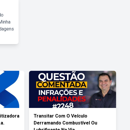
do
Minha
rdagens
itizadora
Transitar Com O Veículo
a.
Derramando Combustível Ou
Lubrificante Na Via