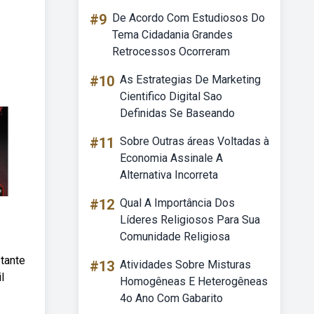
#9
De Acordo Com Estudiosos Do
Tema Cidadania Grandes
Retrocessos Ocorreram
#10
As Estrategias De Marketing
Cientifico Digital Sao
Definidas Se Baseando
#11
Sobre Outras áreas Voltadas à
Economia Assinale A
Alternativa Incorreta
#12
Qual A Importância Dos
Líderes Religiosos Para Sua
Comunidade Religiosa
stante
#13
Atividades Sobre Misturas
l
Homogêneas E Heterogêneas
4o Ano Com Gabarito