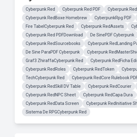
Cyberpunk Red
Cyberpunk Red PDF
Cyberpunk Red
Cyberpunk RedBoxe Homebrew
CyberpunkRpg PDF
Fire TabelCyberpunk Red
Cyberpunk RedAssets
Cy
Cyberpunk Red PDFDownload
De SinePDF Cyberpunk
Cyberpunk RedSourcebooks
Cyberpunk RedLanding P
De Sine ParaPDF Cyberpunk
Cyberpunk RedMasterShi
Graf3 ZhiraffaCyberpunk Red
Cyberpunk RedFicha Edi
Cyberpunk RedRoles
Cyberpunk RedToken
Cyberp
TechCyberpunk Red
Cyberpunk RedCore Rulebook PD
Cyberpunk RedSkill DV Table
Cyberpunk RedCourier
Cyberpunk RedNPC Sheet
Cyberpunk RedCapa Dura
Cyberpunk RedData Screen
Cyberpunk RedInitiative S
Sistema De RPGCyberpunk Red