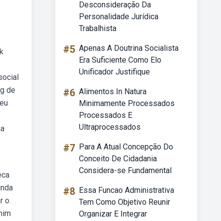
Desconsideração Da
Personalidade Jurídica
Trabalhista
#5
Apenas A Doutrina Socialista
k
Era Suficiente Como Elo
Unificador Justifique
social
pg de
#6
Alimentos In Natura
 eu
Minimamente Processados
Processados E
Ultraprocessados
ja
#7
Para A Atual Concepção Do
Conceito De Cidadania
Considera-se Fundamental
eca
inda
#8
Essa Funcao Administrativa
r o.
Tem Como Objetivo Reunir
mim
Organizar E Integrar