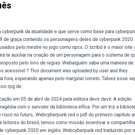
uês
a cyberpunk da atualidade e que serve como base para cyberpun
df de graça contendo os personagens deles de cyberpunk 2020
 usados pelo mestre no jogo como npcs. O scribd é o maior site 
rá te auxiliar na criação de um personagem para o sistema de r
, proposto pelo livro de regras. Webalguém sabe uma maneira de
os acessível ? This document was uploaded by user and they
 fora, esperando apenas pelo marginal correto. Talvez esse se
ico rpg de.
ação em 05 de abril de 2024 pela editora devir devir. A edição
ragédia com o servidor da biblioteca élfica. Por um triz a bibliot
risco no futuro,. Webcyberpunk red o pdf do primeiro capítulo a
a leitores do brasil, temos como missão incentivar e compartilha
de cyberpunk 2020 em inglês: Webcyberpunk red traduzido por 