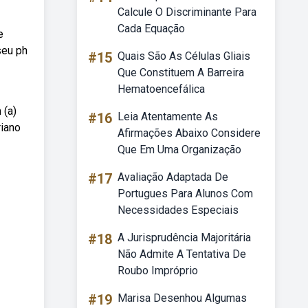
Calcule O Discriminante Para
Cada Equação
e
seu ph
#15
Quais São As Células Gliais
Que Constituem A Barreira
Hematoencefálica
 (a)
#16
Leia Atentamente As
riano
Afirmações Abaixo Considere
Que Em Uma Organização
#17
Avaliação Adaptada De
Portugues Para Alunos Com
Necessidades Especiais
#18
A Jurisprudência Majoritária
Não Admite A Tentativa De
Roubo Impróprio
#19
Marisa Desenhou Algumas