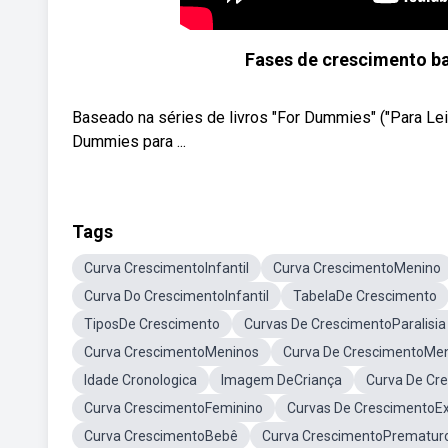
Fases de crescimento ba
Baseado na séries de livros "For Dummies" ("Para Le
Dummies para ...
Tags
Curva CrescimentoInfantil
Curva CrescimentoMenino
Curva Do CrescimentoInfantil
TabelaDe Crescimento
TiposDe Crescimento
Curvas De CrescimentoParalisia
Curva CrescimentoMeninos
Curva De CrescimentoMe
Idade Cronologica
Imagem DeCriança
Curva De Cr
Curva CrescimentoFeminino
Curvas De CrescimentoE
Curva CrescimentoBebê
Curva CrescimentoPrematur