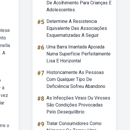
De Acolhimento Para Crianças E
Adolescentes.
#5
Determine A Resistencia
Equivalente Das Associações
ntese
Esquematizadas A Seguir
nto
nella
#6
Uma Barra Imantada Apoiada
. A
Numa Superfície Perfeitamente
Lisa E Horizontal
#7
Historicamente As Pessoas
Com Qualquer Tipo De
o
Deficiência Sofreu Abandono
— à
 vez
#8
As Infecções Virais Ou Viroses
lar
São Condições Provocadas
Pelo Desequilíbrio
#9
Tratar Consumidores Como
rre o