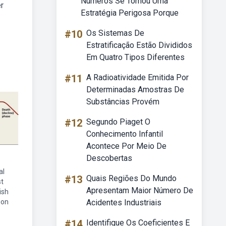
Números Se Tornou Uma
r
Estratégia Perigosa Porque
#10
Os Sistemas De
Estratificação Estão Divididos
Em Quatro Tipos Diferentes
#11
A Radioatividade Emitida Por
Determinadas Amostras De
Substâncias Provém
#12
Segundo Piaget O
Conhecimento Infantil
Acontece Por Meio De
Descobertas
al
#13
Quais Regiões Do Mundo
t
Apresentam Maior Número De
ish
ion
Acidentes Industriais
#14
Identifique Os Coeficientes E