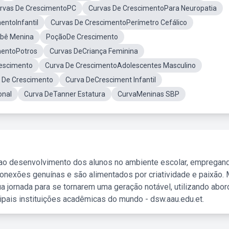
rvas De CrescimentoPC
Curvas De CrescimentoPara Neuropatia
entoInfantil
Curvas De CrescimentoPerímetro Cefálico
ebê Menina
PoçãoDe Crescimento
mentoPotros
Curvas DeCriança Feminina
escimento
Curva De CrescimentoAdolescentes Masculino
 De Crescimento
Curva DeCresciment Infantil
onal
Curva DeTanner Estatura
CurvaMeninas SBP
 ao desenvolvimento dos alunos no ambiente escolar, empregan
nexões genuínas e são alimentados por criatividade e paixão. 
a jornada para se tornarem uma geração notável, utilizando abo
ipais instituições acadêmicas do mundo - dsw.aau.edu.et.