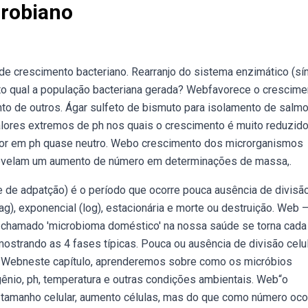
crobiano
de crescimento bacteriano. Rearranjo do sistema enzimático (sí
o qual a população bacteriana gerada? Webfavorece o crescime
o de outros. Ágar sulfeto de bismuto para isolamento de salmo
valores extremos de ph nos quais o crescimento é muito reduzido
lhor em ph quase neutro. Webo crescimento dos microrganismos
revelam um aumento de número em determinações de massa,.
 de adpatção) é o período que ocorre pouca ausência de divisã
lag), exponencial (log), estacionária e morte ou destruição. Web 
 chamado 'microbioma doméstico' na nossa saúde se torna cada
ostrando as 4 fases típicas. Pouca ou ausência de divisão celu
a. Webneste capítulo, aprenderemos sobre como os micróbios
nio, ph, temperatura e outras condições ambientais. Web“o
 tamanho celular, aumento células, mas do que como número oco