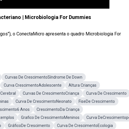
cteriano | Microbiologia For Dummies
igos"), o ConectaMicro apresenta o quadro Microbiologia For
Curvas De CrescimentoSíndrome De Down
Curva CrescimentoAdolescente
Altura Crianças
 Cerebral
Curvas De CrescimentoCriança
Curva De Crescimento
ninas
Curva De CrescimentoNeonato
FiseDe Crescimento
escimento6 Anos
CrescimentoDa Criança
xemplos
Grafico De CrescimentoMeninos
Curva DeCrescimentop
o
GráficoDe Crescimento
Curva De CrescimentoEcologia