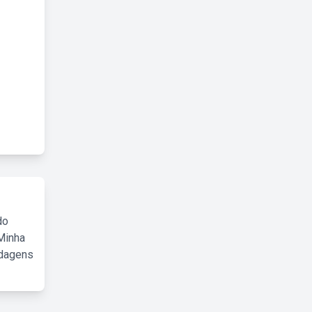
do
Minha
rdagens