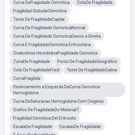
Curva DeFragiidade Osmótica
CicloDe Fragilidade
Fragilidad GlobularOsmotica
Teste De FragilidadeCapilar
Curva De Fragilidade OsmoticaNormal
Curva De Fragilidade OsmoticaDesvio a Direita
Curva E FragilidadeOsmótica Eritrocitária
Ovalocitose HereditáriaFragilidade Osmotica
ZonaDe Fragilidade
Ponto De FragilidadeGeográfico
Ciclo De FragilidadeFried
Teste De FragilidadeSalina
CurvaFragilida
Deslocamento a Esquerda DaCurva Osmotica
Hemoglobina
Curva DeSaturacao Hemoglobina Com Oxigenio
Grafico De FragilidadeDo Material7
Fragilidad Osmótica Del Eritrocito
EscalaDe Fragilidade
EscalasDe Fragilidade