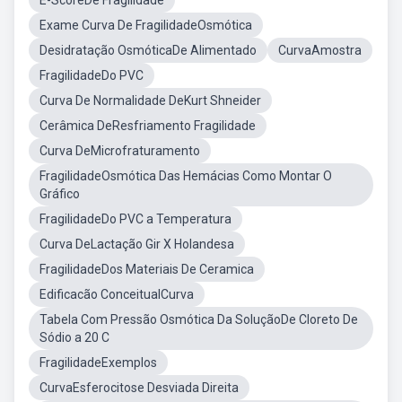
E-ScoreDe Fragilidade
Exame Curva De FragilidadeOsmótica
Desidratação OsmóticaDe Alimentado
CurvaAmostra
FragilidadeDo PVC
Curva De Normalidade DeKurt Shneider
Cerâmica DeResfriamento Fragilidade
Curva DeMicrofraturamento
FragilidadeOsmótica Das Hemácias Como Montar O
Gráfico
FragilidadeDo PVC a Temperatura
Curva DeLactação Gir X Holandesa
FragilidadeDos Materiais De Ceramica
Edificacão ConceitualCurva
Tabela Com Pressão Osmótica Da SoluçãoDe Cloreto De
Sódio a 20 C
FragilidadeExemplos
CurvaEsferocitose Desviada Direita