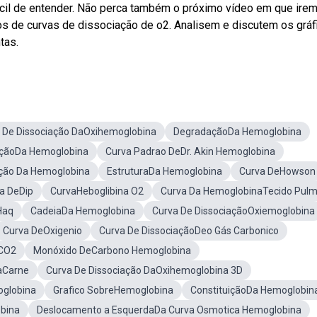
cil de entender. Não perca também o próximo vídeo em que ire
s de curvas de dissociação de o2. Analisem e discutem os gráf
tas.
 De Dissociação DaOxihemoglobina
DegradaçãoDa Hemoglobina
çãoDa Hemoglobina
Curva Padrao DeDr. Akin Hemoglobina
ção Da Hemoglobina
EstruturaDa Hemoglobina
Curva DeHowson
va DeDip
CurvaHeboglibina O2
Curva Da HemoglobinaTecido Pul
Haq
CadeiaDa Hemoglobina
Curva De DissociaçãoOxiemoglobina
Curva DeOxigenio
Curva De DissociaçãoDeo Gás Carbonico
 CO2
Monóxido DeCarbono Hemoglobina
aCarne
Curva De Dissociação DaOxihemoglobina 3D
globina
Grafico SobreHemoglobina
ConstituiçãoDa Hemoglobin
bina
Deslocamento a EsquerdaDa Curva Osmotica Hemoglobina