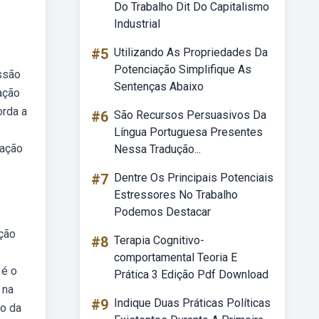
Do Trabalho Dit Do Capitalismo
Industrial
#5
Utilizando As Propriedades Da
Potenciação Simplifique As
ssão
Sentenças Abaixo
ação
orda a
#6
São Recursos Persuasivos Da
Língua Portuguesa Presentes
iação
Nessa Tradução...
#7
Dentre Os Principais Potenciais
.
Estressores No Trabalho
Podemos Destacar
ção
#8
Terapia Cognitivo-
comportamental Teoria E
 é o
Prática 3 Edição Pdf Download
 na
#9
Indique Duas Práticas Políticas
io da