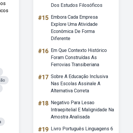
mos
Dos Estudos Filosóficos
icos
#15
Embora Cada Empresa
Explore Uma Atividade
Econômica De Forma
Diferente
#16
Em Que Contexto Histórico
Foram Construídas As
Ferrovias Transiberiana
#17
Sobre A Educação Inclusiva
mão
Nas Escolas Assinale A
Alternativa Correta
#18
Negativo Para Lesao
Intraepitelial E Malignidade Na
Amostra Analisada
a
#19
Livro Português Linguagens 6