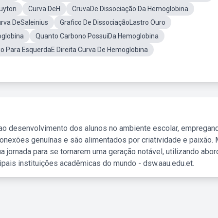
uyton
Curva DeH
CruvaDe Dissociação Da Hemoglobina
rva DeSaleinius
Grafico De DissociaçãoLastro Ouro
oglobina
Quanto Carbono PossuiDa Hemoglobina
io Para EsquerdaE Direita Curva De Hemoglobina
 ao desenvolvimento dos alunos no ambiente escolar, empregan
nexões genuínas e são alimentados por criatividade e paixão. 
a jornada para se tornarem uma geração notável, utilizando abo
ipais instituições acadêmicas do mundo - dsw.aau.edu.et.