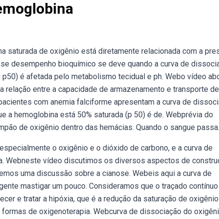
emoglobina
 saturada de oxigênio está diretamente relacionada com a pre
ebesse desempenho bioquímico se deve quando a curva de dissoci
p50) é afetada pelo metabolismo tecidual e ph. Webo vídeo ab
a relação entre a capacidade de armazenamento e transporte de
 pacientes com anemia falciforme apresentam a curva de dissoc
que a hemoglobina está 50% saturada (p 50) é de. Webprévia do
ampão de oxigênio dentro das hemácias. Quando o sangue passa
specialmente o oxigênio e o dióxido de carbono, e a curva de
da. Webneste vídeo discutimos os diversos aspectos de constru
azemos uma discussão sobre a cianose. Webeis aqui a curva de
 gente mastigar um pouco. Consideramos que o traçado contínuo
er e tratar a hipóxia, que é a redução da saturação de oxigênio
 formas de oxigenoterapia. Webcurva de dissociação do oxigên