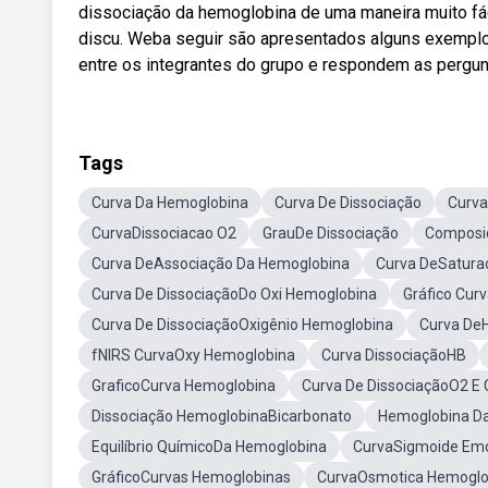
dissociação da hemoglobina de uma maneira muito fá
discu. Weba seguir são apresentados alguns exemplo
entre os integrantes do grupo e respondem as pergun
Tags
Curva Da Hemoglobina
Curva De Dissociação
Curva
CurvaDissociacao O2
GrauDe Dissociação
Composi
Curva DeAssociação Da Hemoglobina
Curva DeSatura
Curva De DissociaçãoDo Oxi Hemoglobina
Gráfico Cur
Curva De DissociaçãoOxigênio Hemoglobina
Curva De
fNIRS CurvaOxy Hemoglobina
Curva DissociaçãoHB
GraficoCurva Hemoglobina
Curva De DissociaçãoO2 E
Dissociação HemoglobinaBicarbonato
Hemoglobina D
Equilíbrio QuímicoDa Hemoglobina
CurvaSigmoide Emo
GráficoCurvas Hemoglobinas
CurvaOsmotica Hemoglo