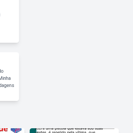
do
Minha
rdagens