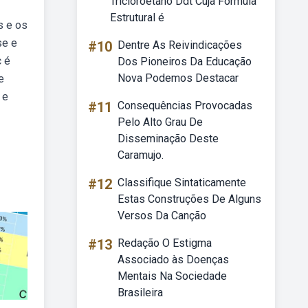
Tricloroetano Ddt Cuja Fórmula
Estrutural é
s e os
se e
#10
Dentre As Reivindicações
c é
Dos Pioneiros Da Educação
Nova Podemos Destacar
e
 e
#11
Consequências Provocadas
Pelo Alto Grau De
Disseminação Deste
Caramujo.
#12
Classifique Sintaticamente
Estas Construções De Alguns
Versos Da Canção
#13
Redação O Estigma
Associado às Doenças
Mentais Na Sociedade
Brasileira