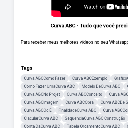
Curva ABC - Tudo que você prec
Para receber meus melhores vídeos no seu Whatsapp
Tags
Curva ABCComo Fazer
Curva ABCExemplo
Grafic
Como Fazer UmaCurva ABC
Modelo DeCurva ABC
Curva ABCNo Projet
Curva ABCConceito
Curva ABC
Curva ABCImagem
Curva ABCObra
Curva ABCDe S
Curva ABCOq É
FinalidadeCurva ABC
Curva ABCCon
ClacularCurva ABC
SequenciaCurva ABC Construção
Conta DaCurva ABC
Tabela OrçamentoCurva ABC