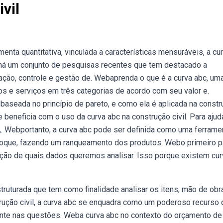
vil
enta quantitativa, vinculada a características mensuráveis, a cu
l há um conjunto de pesquisas recentes que tem destacado a
ação, controle e gestão de. Webaprenda o que é a curva abc, um
tos e serviços em três categorias de acordo com seu valor e.
baseada no princípio de pareto, e como ela é aplicada na const
beneficia com o uso da curva abc na construção civil. Para ajud
s,. Webportanto, a curva abc pode ser definida como uma ferrame
estoque, fazendo um ranqueamento dos produtos. Webo primeiro 
nição de quais dados queremos analisar. Isso porque existem cu
ruturada que tem como finalidade analisar os itens, mão de obra
rução civil, a curva abc se enquadra como um poderoso recurso
ente nas questões. Weba curva abc no contexto do orçamento de