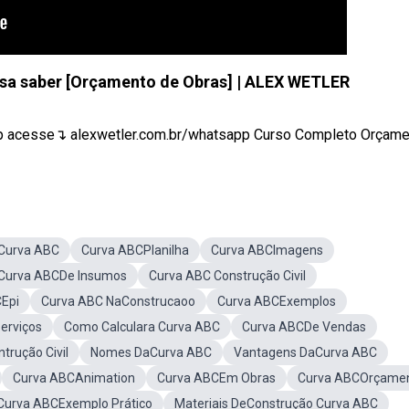
isa saber [Orçamento de Obras] | ALEX WETLER
 acesse↴ alexwetler.com.br/whatsapp Curso Completo Orçament
oCurva ABC
Curva ABCPlanilha
Curva ABCImagens
Curva ABCDe Insumos
Curva ABC Construção Civil
Epi
Curva ABC NaConstrucaoo
Curva ABCExemplos
erviços
Como Calculara Curva ABC
Curva ABCDe Vendas
trução Civil
Nomes DaCurva ABC
Vantagens DaCurva ABC
Curva ABCAnimation
Curva ABCEm Obras
Curva ABCOrçame
Curva ABCExemplo Prático
Materiais DeConstrução Curva ABC