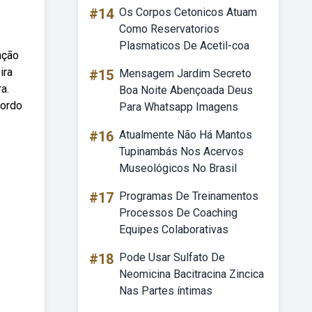
#14
Os Corpos Cetonicos Atuam
Como Reservatorios
Plasmaticos De Acetil-coa
ação
ira
#15
Mensagem Jardim Secreto
a.
Boa Noite Abençoada Deus
cordo
Para Whatsapp Imagens
#16
Atualmente Não Há Mantos
Tupinambás Nos Acervos
Museológicos No Brasil
#17
Programas De Treinamentos
Processos De Coaching
Equipes Colaborativas
#18
Pode Usar Sulfato De
Neomicina Bacitracina Zincica
Nas Partes íntimas