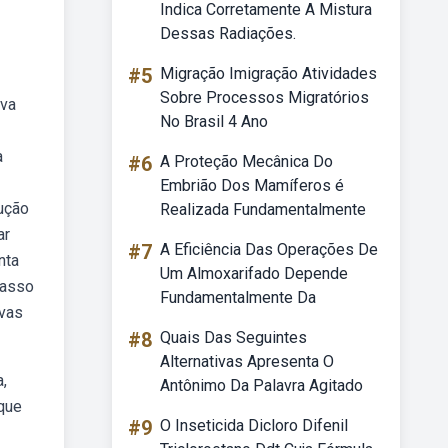
Indica Corretamente A Mistura
Dessas Radiações.
#5
Migração Imigração Atividades
Sobre Processos Migratórios
rva
No Brasil 4 Ano
a
#6
A Proteção Mecânica Do
Embrião Dos Mamíferos é
rução
Realizada Fundamentalmente
ar
#7
A Eficiência Das Operações De
nta
Um Almoxarifado Depende
passo
Fundamentalmente Da
rvas
#8
Quais Das Seguintes
Alternativas Apresenta O
,
Antônimo Da Palavra Agitado
 que
#9
O Inseticida Dicloro Difenil