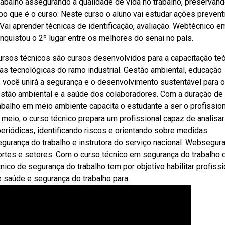
abalho assegurando a qualidade de vida no trabalho, preservand
 que é o curso: Neste curso o aluno vai estudar ações prevent
Vai aprender técnicas de identificação, avaliação. Webtécnico e
nquistou o 2º lugar entre os melhores do senai no país.
 cursos técnicos são cursos desenvolvidos para a capacitação teó
eas tecnológicas do ramo industrial. Gestão ambiental, educação
 você unirá a segurança e o desenvolvimento sustentável para o
stão ambiental e a saúde dos colaboradores. Com a duração de
balho em meio ambiente capacita o estudante a ser o profission
eio, o curso técnico prepara um profissional capaz de analisar
periódicas, identificando riscos e orientando sobre medidas
egurança do trabalho e instrutora do serviço nacional. Websegur
portes e setores. Com o curso técnico em segurança do trabalho 
ico de segurança do trabalho tem por objetivo habilitar profissi
 saúde e segurança do trabalho para.