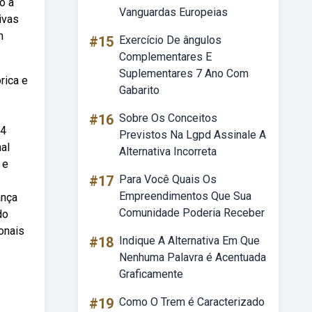
o a
Vanguardas Europeias
ivas
m
#15
Exercício De ângulos
Complementares E
Suplementares 7 Ano Com
rica e
Gabarito
#16
Sobre Os Conceitos
 4
Previstos Na Lgpd Assinale A
al
Alternativa Incorreta
 e
#17
Para Você Quais Os
Empreendimentos Que Sua
ança
Comunidade Poderia Receber
do
onais
#18
Indique A Alternativa Em Que
Nenhuma Palavra é Acentuada
Graficamente
#19
Como O Trem é Caracterizado