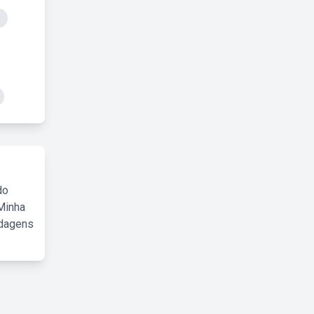
do
Minha
rdagens