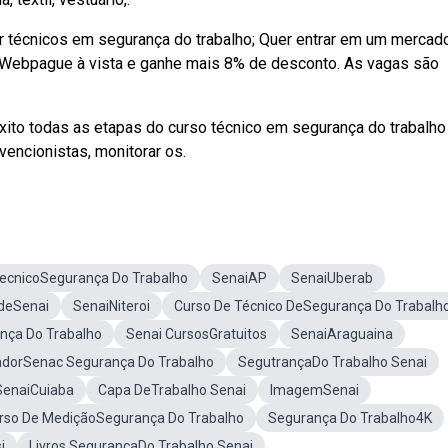
r técnicos em segurança do trabalho; Quer entrar em um merca
. Webpague à vista e ganhe mais 8% de desconto. As vagas são
ito todas as etapas do curso técnico em segurança do trabalho
vencionistas, monitorar os.
ecnicoSegurança Do Trabalho
SenaiAP
SenaiUberab
deSenai
SenaiNiteroi
Curso De Técnico DeSegurança Do Trabalh
nça Do Trabalho
Senai CursosGratuitos
SenaiAraguaina
radorSenac Segurança Do Trabalho
SegutrançaDo Trabalho Senai
SenaiCuiaba
Capa DeTrabalho Senai
ImagemSenai
rso De MediçãoSegurança Do Trabalho
Segurança Do Trabalho4K
i
Livros SegurancaDo Trabalho Senai