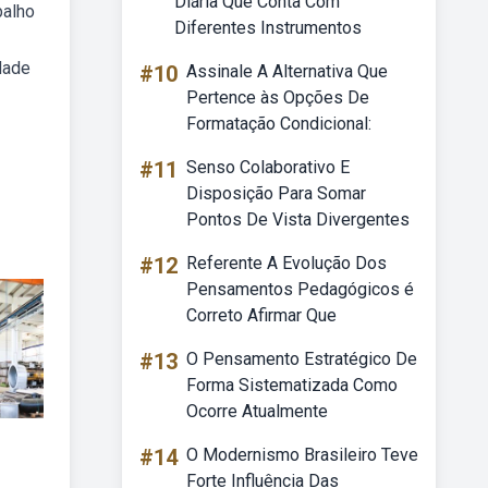
Diária Que Conta Com
balho
Diferentes Instrumentos
dade
#10
Assinale A Alternativa Que
Pertence às Opções De
Formatação Condicional:
#11
Senso Colaborativo E
Disposição Para Somar
Pontos De Vista Divergentes
#12
Referente A Evolução Dos
Pensamentos Pedagógicos é
Correto Afirmar Que
#13
O Pensamento Estratégico De
Forma Sistematizada Como
Ocorre Atualmente
#14
O Modernismo Brasileiro Teve
Forte Influência Das