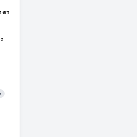
do em
 o
o