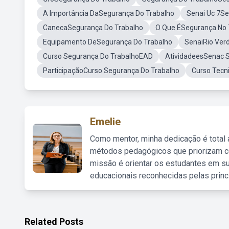
A Importância DaSegurança Do Trabalho
Senai Uc 7Se
CanecaSegurança Do Trabalho
O Que ÉSegurança No 
Equipamento DeSegurança Do Trabalho
SenaiRio Ver
Curso Segurança Do TrabalhoEAD
AtividadeesSenac 
ParticipaçãoCurso Segurança Do Trabalho
Curso Tecn
Emelie
Como mentor, minha dedicação é total
métodos pedagógicos que priorizam co
missão é orientar os estudantes em su
educacionais reconhecidas pelas princ
Related Posts