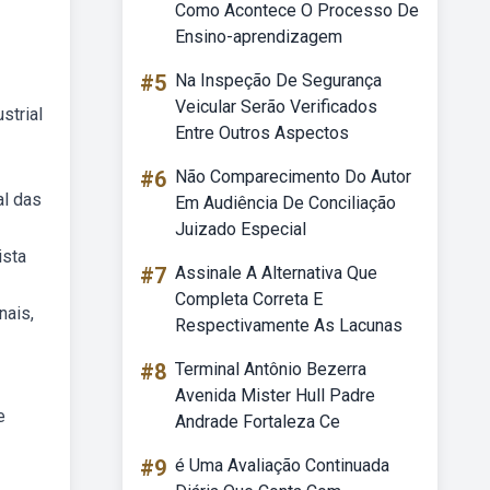
Como Acontece O Processo De
Ensino-aprendizagem
#5
Na Inspeção De Segurança
Veicular Serão Verificados
strial
Entre Outros Aspectos
#6
Não Comparecimento Do Autor
al das
Em Audiência De Conciliação
Juizado Especial
ista
#7
Assinale A Alternativa Que
Completa Correta E
nais,
Respectivamente As Lacunas
#8
Terminal Antônio Bezerra
Avenida Mister Hull Padre
e
Andrade Fortaleza Ce
#9
é Uma Avaliação Continuada