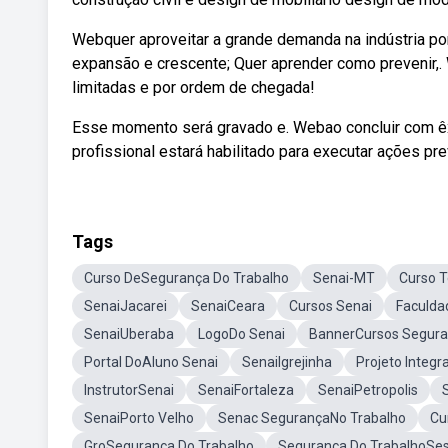
Webquer aproveitar a grande demanda na indústria po
expansão e crescente; Quer aprender como prevenir,
limitadas e por ordem de chegada!
Esse momento será gravado e. Webao concluir com êx
profissional estará habilitado para executar ações pre
Tags
Curso DeSegurança Do Trabalho
Senai-MT
Curso T
SenaiJacarei
SenaiCeara
Cursos Senai
Faculda
SenaiUberaba
LogoDo Senai
BannerCursos Segura
Portal DoAluno Senai
SenaiIgrejinha
Projeto Integ
InstrutorSenai
SenaiFortaleza
SenaiPetropolis
SenaiPorto Velho
Senac SegurançaNo Trabalho
Cu
GroSegurança Do Trabalho
Segurança Do TrabalhoSes