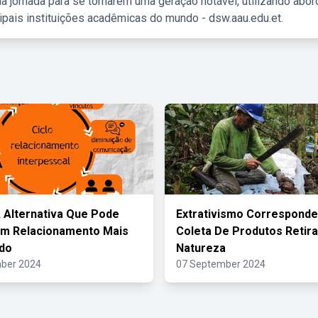
a jornada para se tornarem uma geração notável, utilizando abo
ipais instituições acadêmicas do mundo - dsw.aau.edu.et.
A Alternativa Que Pode
Extrativismo Corresponde
Um Relacionamento Mais
Coleta De Produtos Retir
do
Natureza
ber 2024
07 September 2024