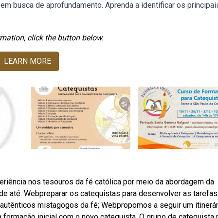
 em busca de aprofundamento. Aprenda a identificar os principai
mation, click the button below.
LEARN MORE
iência nos tesouros da fé católica por meio da abordagem da
e até. Webpreparar os catequistas para desenvolver as tarefas
m autênticos mistagogos da fé; Webpropomos a seguir um itinerár
formação inicial com o novo catequista. O grupo de catequista