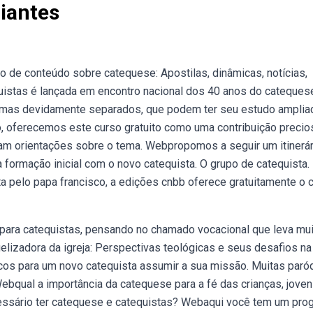
ciantes
 de conteúdo sobre catequese: Apostilas, dinâmicas, notícias,
uistas é lançada em encontro nacional dos 40 anos do cateques
emas devidamente separados, que podem ter seu estudo amplia
 oferecemos este curso gratuito como uma contribuição precio
am orientações sobre o tema. Webpropomos a seguir um itinerár
formação inicial com o novo catequista. O grupo de catequista.
ta pelo papa francisco, a edições cnbb oferece gratuitamente o c
o para catequistas, pensando no chamado vocacional que leva mu
lizadora da igreja: Perspectivas teológicas e seus desafios na
s para um novo catequista assumir a sua missão. Muitas paró
bqual a importância da catequese para a fé das crianças, joven
essário ter catequese e catequistas? Webaqui você tem um pro