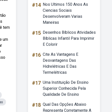
#14
Nos Ultimos 150 Anos As
Ciencias Sociais
stão
Desenvolveram Varias
os
Maneiras
cê tem
#15
Desenhos Bíblicos Atividades
Bíblicas Infantil Para Imprimir
ge um
E Colorir
ar
o
#16
Cite As Vantagens E
sso
Desvantagens Das
Hidrelétricas E Das
Termelétricas
#17
Uma Instituição De Ensino
Superior Conhecida Pela
Qualidade De Ensino
as
#18
Qual Das Opções Abaixo
Representa Corretamente A