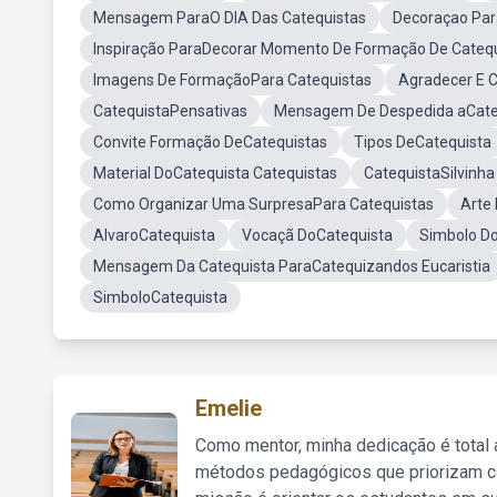
Mensagem ParaO DIA Das Catequistas
Decoraçao Par
Inspiração ParaDecorar Momento De Formação De Catequ
Imagens De FormaçãoPara Catequistas
Agradecer E 
CatequistaPensativas
Mensagem De Despedida aCate
Convite Formação DeCatequistas
Tipos DeCatequista
Material DoCatequista Catequistas
CatequistaSilvinha
Como Organizar Uma SurpresaPara Catequistas
Arte
AlvaroCatequista
Vocaçã DoCatequista
Simbolo D
Mensagem Da Catequista ParaCatequizandos Eucaristia
SimboloCatequista
Emelie
Como mentor, minha dedicação é total
métodos pedagógicos que priorizam co