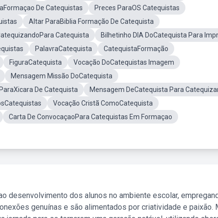
aFormaçao De Catequistas
Preces ParaOS Catequistas
istas
Altar ParaBiblia Formação De Catequista
CatequizandoPara Catequista
Bilhetinho DIA DoCatequista Para Impr
quistas
PalavraCatequista
CatequistaFormação
FiguraCatequista
Vocação DoCatequistas Imagem
Mensagem Missão DoCatequista
 ParaXicara De Catequista
Mensagem DeCatequista Para Catequiza
osCatequistas
Vocação Cristã ComoCatequista
Carta De ConvocaçaoPara Catequistas Em Formaçao
 ao desenvolvimento dos alunos no ambiente escolar, empregan
nexões genuínas e são alimentados por criatividade e paixão. 