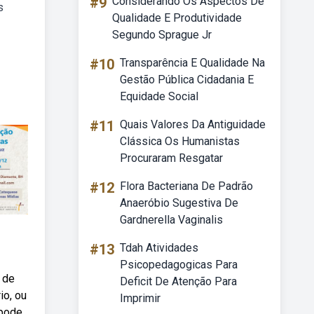
#9
Considerando Os Aspectos De
s
Qualidade E Produtividade
Segundo Sprague Jr
#10
Transparência E Qualidade Na
Gestão Pública Cidadania E
Equidade Social
#11
Quais Valores Da Antiguidade
Clássica Os Humanistas
Procuraram Resgatar
#12
Flora Bacteriana De Padrão
Anaeróbio Sugestiva De
Gardnerella Vaginalis
#13
Tdah Atividades
Psicopedagogicas Para
 de
Deficit De Atenção Para
io, ou
Imprimir
 pode