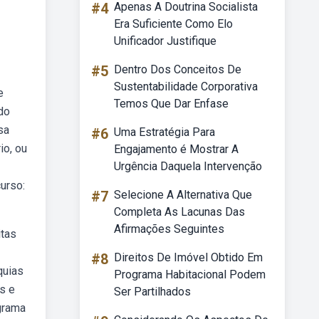
#4
Apenas A Doutrina Socialista
Era Suficiente Como Elo
Unificador Justifique
#5
Dentro Dos Conceitos De
Sustentabilidade Corporativa
e
Temos Que Dar Enfase
do
sa
#6
Uma Estratégia Para
io, ou
Engajamento é Mostrar A
Urgência Daquela Intervenção
urso:
#7
Selecione A Alternativa Que
Completa As Lacunas Das
Afirmações Seguintes
itas
#8
Direitos De Imóvel Obtido Em
quias
Programa Habitacional Podem
s e
Ser Partilhados
grama