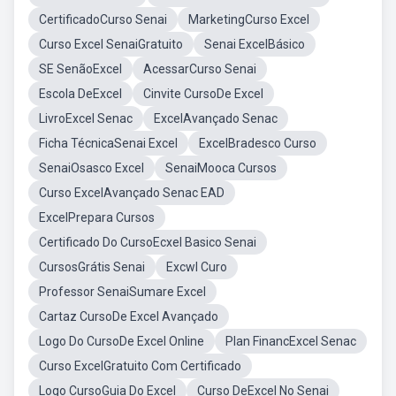
CertificadoCurso Senai
MarketingCurso Excel
Curso Excel SenaiGratuito
Senai ExcelBásico
SE SenãoExcel
AcessarCurso Senai
Escola DeExcel
Cinvite CursoDe Excel
LivroExcel Senac
ExcelAvançado Senac
Ficha TécnicaSenai Excel
ExcelBradesco Curso
SenaiOsasco Excel
SenaiMooca Cursos
Curso ExcelAvançado Senac EAD
ExcelPrepara Cursos
Certificado Do CursoEcxel Basico Senai
CursosGrátis Senai
Excwl Curo
Professor SenaiSumare Excel
Cartaz CursoDe Excel Avançado
Logo Do CursoDe Excel Online
Plan FinancExcel Senac
Curso ExcelGratuito Com Certificado
Logo CursoGuia Do Excel
Curso DeExcel No Senai