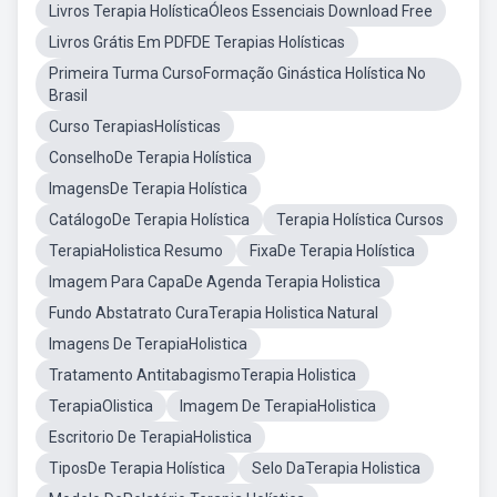
Livros Terapia HolísticaÓleos Essenciais Download Free
Livros Grátis Em PDFDE Terapias Holísticas
Primeira Turma CursoFormação Ginástica Holística No
Brasil
Curso TerapiasHolísticas
ConselhoDe Terapia Holística
ImagensDe Terapia Holística
CatálogoDe Terapia Holística
Terapia Holística Cursos
TerapiaHolistica Resumo
FixaDe Terapia Holística
Imagem Para CapaDe Agenda Terapia Holistica
Fundo Abstatrato CuraTerapia Holistica Natural
Imagens De TerapiaHolistica
Tratamento AntitabagismoTerapia Holistica
TerapiaOlistica
Imagem De TerapiaHolistica
Escritorio De TerapiaHolistica
TiposDe Terapia Holística
Selo DaTerapia Holistica