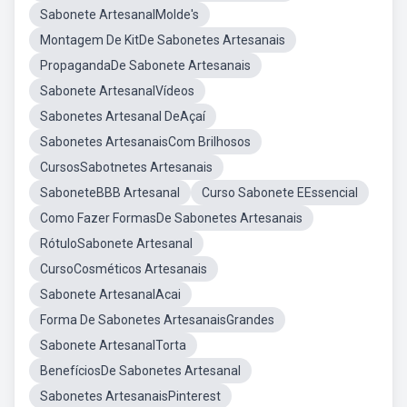
Sabonete ArtesanalMolde's
Montagem De KitDe Sabonetes Artesanais
PropagandaDe Sabonete Artesanais
Sabonete ArtesanalVídeos
Sabonetes Artesanal DeAçaí
Sabonetes ArtesanaisCom Brilhosos
CursosSabotnetes Artesanais
SaboneteBBB Artesanal
Curso Sabonete EEssencial
Como Fazer FormasDe Sabonetes Artesanais
RótuloSabonete Artesanal
CursoCosméticos Artesanais
Sabonete ArtesanalAcai
Forma De Sabonetes ArtesanaisGrandes
Sabonete ArtesanalTorta
BenefíciosDe Sabonetes Artesanal
Sabonetes ArtesanaisPinterest