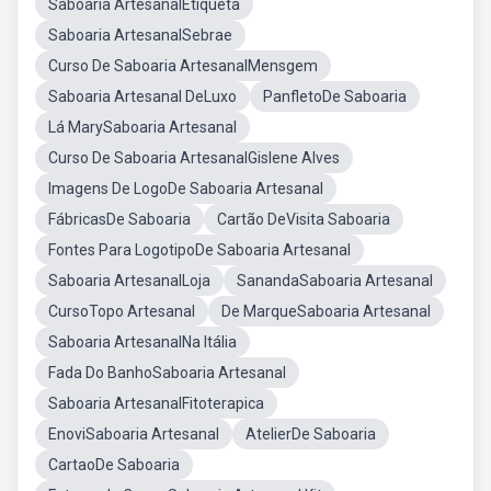
Saboaria ArtesanalEtiqueta
Saboaria ArtesanalSebrae
Curso De Saboaria ArtesanalMensgem
Saboaria Artesanal DeLuxo
PanfletoDe Saboaria
Lá MarySaboaria Artesanal
Curso De Saboaria ArtesanalGislene Alves
Imagens De LogoDe Saboaria Artesanal
FábricasDe Saboaria
Cartão DeVisita Saboaria
Fontes Para LogotipoDe Saboaria Artesanal
Saboaria ArtesanalLoja
SanandaSaboaria Artesanal
CursoTopo Artesanal
De MarqueSaboaria Artesanal
Saboaria ArtesanalNa Itália
Fada Do BanhoSaboaria Artesanal
Saboaria ArtesanalFitoterapica
EnoviSaboaria Artesanal
AtelierDe Saboaria
CartaoDe Saboaria