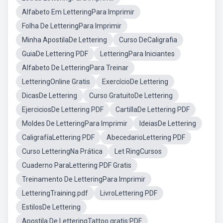
Alfabeto Em LetteringPara Imprimir
Folha De LetteringPara Imprimir
Minha ApostilaDe Lettering
Curso DeCaligrafia
GuiaDe Lettering PDF
LetteringPara Iniciantes
Alfabeto De LetteringPara Treinar
LetteringOnline Gratis
ExercícioDe Lettering
DicasDe Lettering
Curso GratuitoDe Lettering
EjerciciosDe Lettering PDF
CartillaDe Lettering PDF
Moldes De LetteringPara Imprimir
IdeiasDe Lettering
CaligrafíaLettering PDF
AbecedarioLettering PDF
Curso LetteringNa Prática
Let RingCursos
Cuaderno ParaLettering PDF Gratis
Treinamento De LetteringPara Imprimir
LetteringTraining.pdf
LivroLettering PDF
EstilosDe Lettering
Apostila De LetteringTattoo gratis:PDF