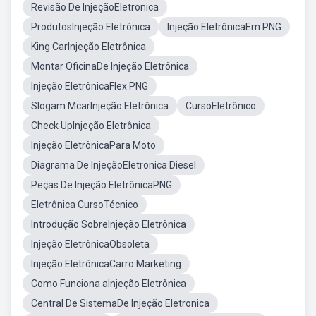
Revisão De InjeçãoEletronica
ProdutosInjeção Eletrônica
Injeção EletrônicaEm PNG
King CarInjeção Eletrônica
Montar OficinaDe Injeção Eletrônica
Injeção EletrônicaFlex PNG
Slogam McarInjeção Eletrônica
CursoEletrônico
Check UpInjeção Eletrônica
Injeção EletrônicaPara Moto
Diagrama De InjeçãoEletronica Diesel
Peças De Injeção EletrônicaPNG
Eletrônica CursoTécnico
Introdução SobreInjeção Eletrônica
Injeção EletrônicaObsoleta
Injeção EletrônicaCarro Marketing
Como Funciona aInjeção Eletrônica
Central De SistemaDe Injeção Eletronica