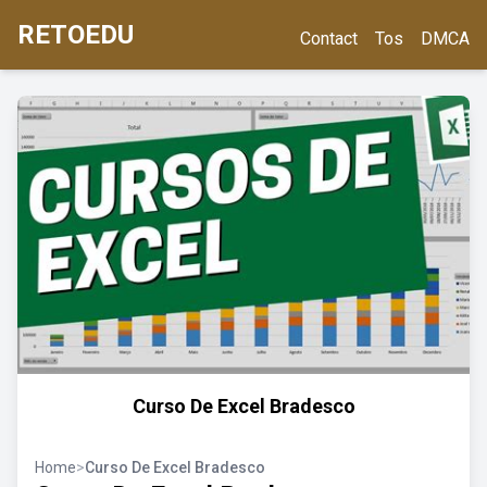
RETOEDU
Contact
Tos
DMCA
Curso De Excel Bradesco
Home
>
Curso De Excel Bradesco