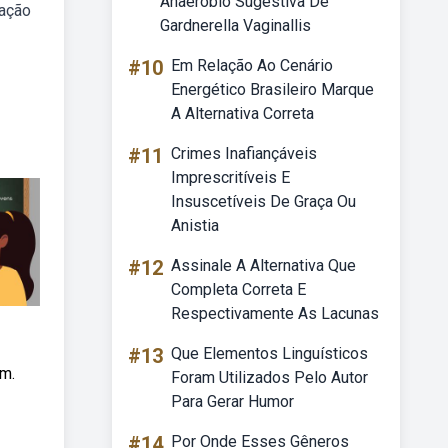
Anaeróbio Sugestiva De
cação
Gardnerella Vaginallis
#10
Em Relação Ao Cenário
Energético Brasileiro Marque
A Alternativa Correta
#11
Crimes Inafiançáveis
Imprescritíveis E
Insuscetíveis De Graça Ou
Anistia
#12
Assinale A Alternativa Que
Completa Correta E
Respectivamente As Lacunas
#13
Que Elementos Linguísticos
om.
Foram Utilizados Pelo Autor
Para Gerar Humor
#14
Por Onde Esses Gêneros