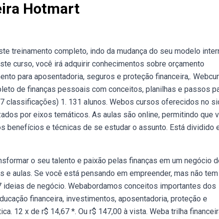
ira Hotmart
te treinamento completo, indo da mudança do seu modelo inter
ste curso, você irá adquirir conhecimentos sobre orçamento
mento para aposentadoria, seguros e proteção financeira,. Webcu
pleto de finanças pessoais com conceitos, planilhas e passos p
77 classificações) 1. 131 alunos. Webos cursos oferecidos no si
dos por eixos temáticos. As aulas são online, permitindo que 
 benefícios e técnicas de se estudar o assunto. Está dividido 
nsformar o seu talento e paixão pelas finanças em um negócio d
sos e aulas. Se você está pensando em empreender, mas não tem
em 7 ideias de negócio. Webabordamos conceitos importantes dos
Educação financeira, investimentos, aposentadoria, proteção e
a. 12 x de r$ 14,67 *. Ou r$ 147,00 à vista. Weba trilha financei