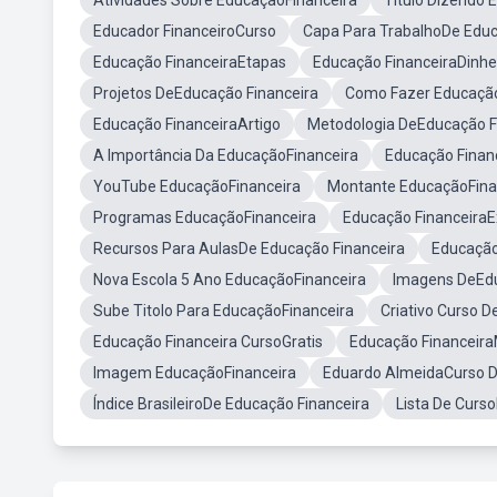
Atividades Sobre EducaçãoFinanceira
Título Dizendo 
Educador FinanceiroCurso
Capa Para TrabalhoDe Educ
Educação FinanceiraEtapas
Educação FinanceiraDinhe
Projetos DeEducação Financeira
Como Fazer Educação
Educação FinanceiraArtigo
Metodologia DeEducação F
A Importância Da EducaçãoFinanceira
Educação Finan
YouTube EducaçãoFinanceira
Montante EducaçãoFina
Programas EducaçãoFinanceira
Educação Financeira
Recursos Para AulasDe Educação Financeira
Educação
Nova Escola 5 Ano EducaçãoFinanceira
Imagens DeEdu
Sube Titolo Para EducaçãoFinanceira
Criativo Curso D
Educação Financeira CursoGratis
Educação Financeira
Imagem EducaçãoFinanceira
Eduardo AlmeidaCurso D
Índice BrasileiroDe Educação Financeira
Lista De Curs