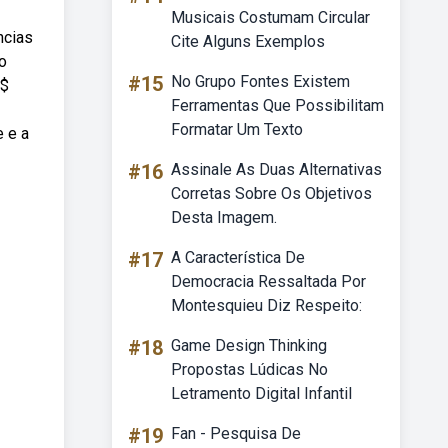
Musicais Costumam Circular
ncias
Cite Alguns Exemplos
o
#15
No Grupo Fontes Existem
r$
Ferramentas Que Possibilitam
Formatar Um Texto
e e a
#16
Assinale As Duas Alternativas
Corretas Sobre Os Objetivos
Desta Imagem.
#17
A Característica De
Democracia Ressaltada Por
Montesquieu Diz Respeito:
#18
Game Design Thinking
Propostas Lúdicas No
Letramento Digital Infantil
#19
Fan - Pesquisa De