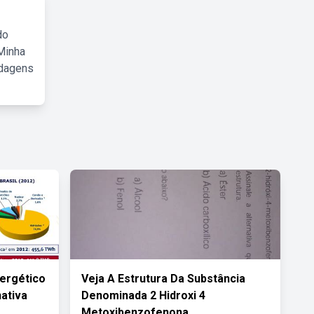
do
Minha
rdagens
ergético
Veja A Estrutura Da Substância
nativa
Denominada 2 Hidroxi 4
Metoxibenzofenona