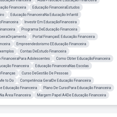
EducaçãoFinanceira
Aula PráticaDe Educação Financeira
ação Financeira
Educação FinanceiraEstudos
iro
Educação FinanceiraNa Educação Infantil
Financeira
Investir Em EducaçãoFinanceira
inanceira
Programa DeEducação Financeira
ceiraOrçamento
Portal FinançasE Educação Financeira
nceira
Empreendedorismo EEducação Financeira
Exemplos
Contas DeEstudo Financeira
 FinanceiraPara Adolescentes
Como Obter EducaçãoFinanceira
cação Financeira
Educação FinanceiraNas Escolas
eFinanças
Curso DeGestão De Pessoas
Me to Do
Competência GeralDe Educação Financeira
e Educação Financeira
Plano De CursoPara Educação Financeira
oNa Área Financeira
Margem Papel A4De Educação Financeira