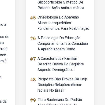
Glicocorticoide Sintético De
Potente Ação Antirreumática
#5
Cinesiologia Do Aparelho
Musculoesquelético:
no à
Fundamentos Para Reabilitação
rso de
#6
A Psicologia Da Educação
ara
Comportamentalista Considera
credi
A Aprendizagem Como
você.
#7
A Característica Familiar
em 3
Descrita Deriva Do Seguinte
Aspecto Demográfico:
e
#8
Resposta Das Provas Da Unip
Disciplina Relações étnico-
raciais No Brasil
#9
Flora Bacteriana De Padrão
ra da