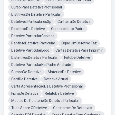
Curso De Detetive
DistintivoDetetive Particular
Curso Para DetetiveProfissonal
DistitivosDe Detetive Particular
Detetives ParticularesSp
CartteiraDe Detetive
DinstitivoDe Detetive
CursoInstituto Padre
Detetive ParticularCapinas
PanfletoDetetive Particular
Oque UmDetetive Faz
Detetive ParticularLogo
Cartas DetetivePara Imprimir
DistintivosDetetive Particular
FotoDe Detetive
Detetive ParticularNo Padre Andrade
CursoaDe Detetive
MateriasDe Detetive
CardDe Detetive
DetetiveVirtual
Carta ApresentaçãoDe Detetive Profissional
FichaDe Detetive
RelatoDe Detetive
Modelo De RelatorioDe Detetive Particular
Tudo Sobre ODetetive
CodinomesDe Detetives