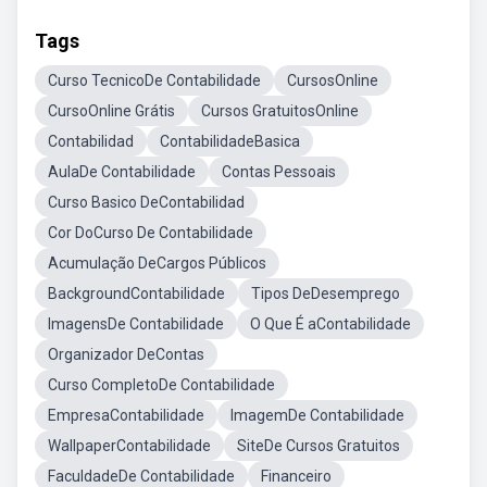
Tags
Curso TecnicoDe Contabilidade
CursosOnline
CursoOnline Grátis
Cursos GratuitosOnline
Contabilidad
ContabilidadeBasica
AulaDe Contabilidade
Contas Pessoais
Curso Basico DeContabilidad
Cor DoCurso De Contabilidade
Acumulação DeCargos Públicos
BackgroundContabilidade
Tipos DeDesemprego
ImagensDe Contabilidade
O Que É aContabilidade
Organizador DeContas
Curso CompletoDe Contabilidade
EmpresaContabilidade
ImagemDe Contabilidade
WallpaperContabilidade
SiteDe Cursos Gratuitos
FaculdadeDe Contabilidade
Financeiro