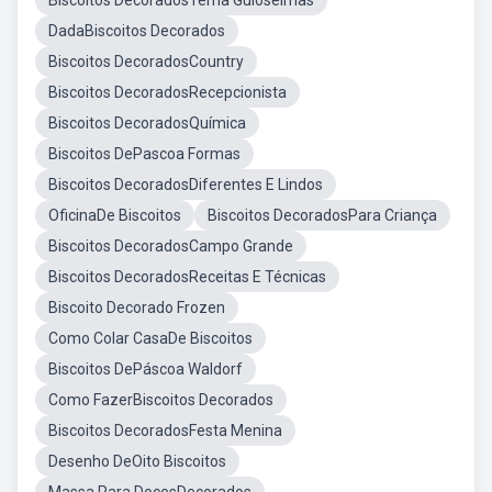
Biscoitos DecoradosTema Guloseimas
DadaBiscoitos Decorados
Biscoitos DecoradosCountry
Biscoitos DecoradosRecepcionista
Biscoitos DecoradosQuímica
Biscoitos DePascoa Formas
Biscoitos DecoradosDiferentes E Lindos
OficinaDe Biscoitos
Biscoitos DecoradosPara Criança
Biscoitos DecoradosCampo Grande
Biscoitos DecoradosReceitas E Técnicas
Biscoito Decorado Frozen
Como Colar CasaDe Biscoitos
Biscoitos DePáscoa Waldorf
Como FazerBiscoitos Decorados
Biscoitos DecoradosFesta Menina
Desenho DeOito Biscoitos