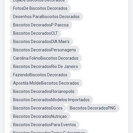
LojaDe Biscoitos Decorados
FotosDe Biscoitos Decorados
Desenhos ParaBiscoitos Decorados
Biscoitos DecoradosP Pascoa
Biscoitos DecoradosCLT
Biscoitos DecoradosDIA Mae's
Biscoitos DecoradosPersonagens
Carolina FolinoBiscoitos Decorados
Biscoitos DecoradosRio De Janeiro
FazendoBiscoitos Decorados
Apostila MoldeBiscoitos Decorados
Biscoitos DecoradosFlorianopolis
Biscoitos DecoradosModelos Importados
Biscoitos DecoradosDoces
Biscoitos DecoradosPNG
Biscoitos DecoradosNutriçao
Biscoitos DecoradosPara Eventos