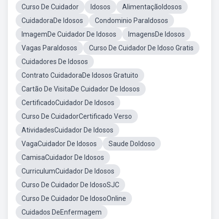
Curso De Cuidador
Idosos
AlimentaçãoIdosos
CuidadoraDe Idosos
Condominio ParaIdosos
ImagemDe Cuidador De Idosos
ImagensDe Idosos
Vagas ParaIdosos
Curso De Cuidador De Idoso Gratis
Cuidadores De Idosos
Contrato CuidadoraDe Idosos Gratuito
Cartão De VisitaDe Cuidador De Idosos
CertificadoCuidador De Idosos
Curso De CuidadorCertificado Verso
AtividadesCuidador De Idosos
VagaCuidador De Idosos
Saude DoIdoso
CamisaCuidador De Idosos
CurriculumCuidador De Idosos
Curso De Cuidador De IdosoSJC
Curso De Cuidador De IdosoOnline
Cuidados DeEnfermagem