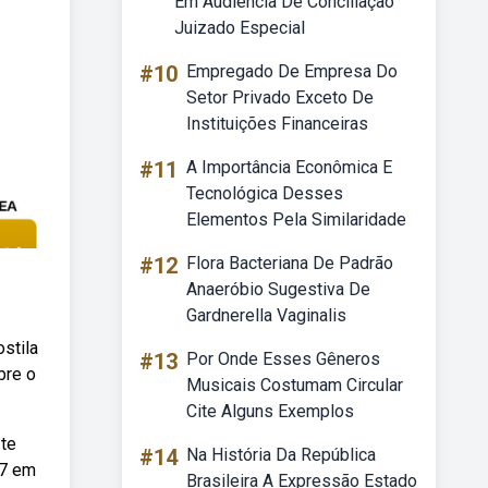
Em Audiência De Conciliação
Juizado Especial
#10
Empregado De Empresa Do
Setor Privado Exceto De
Instituições Financeiras
#11
A Importância Econômica E
Tecnológica Desses
Elementos Pela Similaridade
#12
Flora Bacteriana De Padrão
Anaeróbio Sugestiva De
Gardnerella Vaginalis
stila
#13
Por Onde Esses Gêneros
bre o
Musicais Costumam Circular
Cite Alguns Exemplos
 te
#14
Na História Da República
 7 em
Brasileira A Expressão Estado