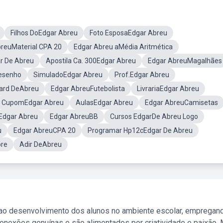
Filhos DoEdgar Abreu
Foto EsposaEdgar Abreu
reuMaterial CPA 20
Edgar Abreu aMédia Aritmética
r De Abreu
Apostila Ca. 300Edgar Abreu
Edgar AbreuMagalhães
esenho
SimuladoEdgar Abreu
Prof.Edgar Abreu
ard DeAbreu
Edgar AbreuFutebolista
LivrariaEdgar Abreu
CupomEdgar Abreu
AulasEdgar Abreu
Edgar AbreuCamisetas
nEdgar Abreu
Edgar AbreuBB
Cursos EdgarDe Abreu Logo
u
Edgar AbreuCPA 20
Programar Hp12cEdgar De Abreu
re
Adir DeAbreu
 ao desenvolvimento dos alunos no ambiente escolar, empregan
nexões genuínas e são alimentados por criatividade e paixão. 