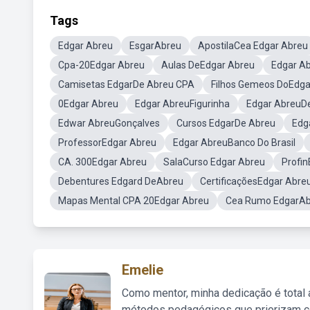
Tags
Edgar Abreu
EsgarAbreu
ApostilaCea Edgar Abreu
Cpa-20Edgar Abreu
Aulas DeEdgar Abreu
Edgar Ab
Camisetas EdgarDe Abreu CPA
Filhos Gemeos DoEdga
0Edgar Abreu
Edgar AbreuFigurinha
Edgar AbreuD
Edwar AbreuGonçalves
Cursos EdgarDe Abreu
Edg
ProfessorEdgar Abreu
Edgar AbreuBanco Do Brasil
CA. 300Edgar Abreu
SalaCurso Edgar Abreu
Profi
Debentures Edgard DeAbreu
CertificaçõesEdgar Abre
Mapas Mental CPA 20Edgar Abreu
Cea Rumo EdgarAb
Emelie
Como mentor, minha dedicação é total
métodos pedagógicos que priorizam co