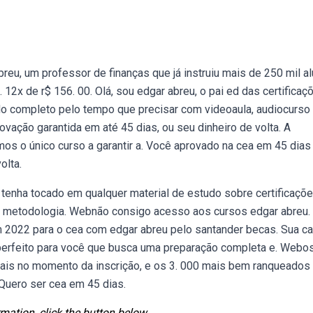
, um professor de finanças que já instruiu mais de 250 mil al
2x de r$ 156. 00. Olá, sou edgar abreu, o pai ed das certificaçõ
údo completo pelo tempo que precisar com videoaula, audiocurso
vação garantida em até 45 dias, ou seu dinheiro de volta. A
os o único curso a garantir a. Você aprovado na cea em 45 dias
olta.
nha tocado em qualquer material de estudo sobre certificaçõ
 a metodologia. Webnão consigo acesso aos cursos edgar abreu.
 2022 para o cea com edgar abreu pelo santander becas. Sua car
erfeito para você que busca uma preparação completa e. Webo
rais no momento da inscrição, e os 3. 000 mais bem ranqueados
Quero ser cea em 45 dias.
mation, click the button below.