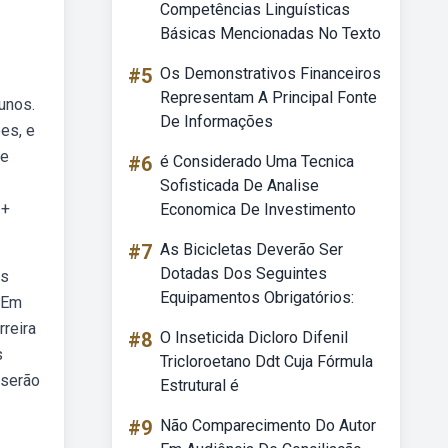
Competências Linguísticas
Básicas Mencionadas No Texto
#5
Os Demonstrativos Financeiros
Representam A Principal Fonte
unos.
De Informações
es, e
 e
#6
é Considerado Uma Tecnica
Sofisticada De Analise
 +
Economica De Investimento
#7
As Bicicletas Deverão Ser
Dotadas Dos Seguintes
es
Equipamentos Obrigatórios:
 Em
reira
#8
O Inseticida Dicloro Difenil
s
Tricloroetano Ddt Cuja Fórmula
 serão
Estrutural é
#9
Não Comparecimento Do Autor