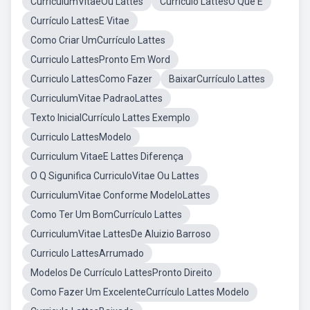
CurriculumVitaeOu Lattes
Currículo LattesO Que É
Currículo LattesE Vitae
Como Criar UmCurrículo Lattes
Curriculo LattesPronto Em Word
Curriculo LattesComo Fazer
BaixarCurrículo Lattes
CurriculumVitae PadraoLattes
Texto InicialCurrículo Lattes Exemplo
Curriculo LattesModelo
Curriculum VitaeE Lattes Diferença
O Q Sigunifica CurriculoVitae Ou Lattes
CurriculumVitae Conforme ModeloLattes
Como Ter Um BomCurrículo Lattes
CurriculumVitae LattesDe Aluizio Barroso
Curriculo LattesArrumado
Modelos De Currículo LattesPronto Direito
Como Fazer Um ExcelenteCurrículo Lattes Modelo