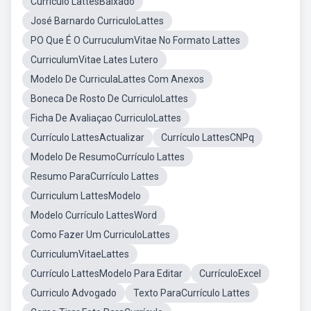
Curriculo LattesBaixado
José Barnardo CurriculoLattes
PO Que É O CurruculumVitae No Formato Lattes
CurriculumVitae Lates Lutero
Modelo De CurriculaLattes Com Anexos
Boneca De Rosto De CurriculoLattes
Ficha De Avaliaçao CurriculoLattes
Currículo LattesActualizar
Currículo LattesCNPq
Modelo De ResumoCurrículo Lattes
Resumo ParaCurrículo Lattes
Curriculum LattesModelo
Modelo Currículo LattesWord
Como Fazer Um CurriculoLattes
CurriculumVitaeLattes
Currículo LattesModelo Para Editar
CurrículoExcel
Curriculo Advogado
Texto ParaCurrículo Lattes