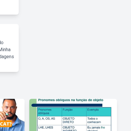
do
Minha
rdagens