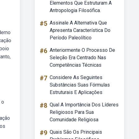
Elementos Que Estruturam A
Antropologia Filosófica.
#5
Assinale A Alternativa Que
Apresenta Característica Do
derno
Período Paleolítico
cação
apoio
#6
Anteriormente O Processo De
anto,
Seleção Era Centrado Nas
Competências Técnicas
#7
Considere As Seguintes
Substâncias Suas Fórmulas
Estruturais E Aplicações
 o
#8
Qual A Importância Dos Líderes
Religiosos Para Sua
tação
Comunidade Religiosa
dos
#9
Quais São Os Principais