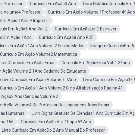
Do Professor
Currículo Em Ação3 Ano
Livro DidáticoCurrículo Em
ão Volume4 Professor
Currículo Em Ação Volume 1Professor 4º Ano
o Em Ação 1Ano P Imprimir
ículo Em Ação6 Ano Vol. 2
Currículo Em AçãoLer E Escrever
ulo Em Ação 1Ano
Currículo Em Ação8 Ano PDF
rículo Em Ação 1Ano Volume 2 Ensino Medio
Imagem CurriculoEm A
a Currículo Em Ação Volume2 Matematica
LivroCurrículo Em Ação Emai
Currículo Em AçãoEmai Vol. 1 3ºano
Em Ação Volume 2 1Ano Caderno Do Estudante
o Livro CurriculoEm Ação Volume 1 7Ano
Livro Currículo Em Ação1º
Curriculo Em Ação 1 Ano Volume2 Ciclo Alfabetização Pagina 41
 E Ação3 Ano Ciencias Volume 2
Em Ação Volume4 Do Professor De Linguagens Anos Finais
cias Humanas
Livro Digital Gratuito De Ciencias1 Ano Curriculo Em A
ina 166
Curriculo Em Ação Vol. 1Capa 5º Ano
Livro Currículo Em AçãoDo 2 Ano Manual Do Professor