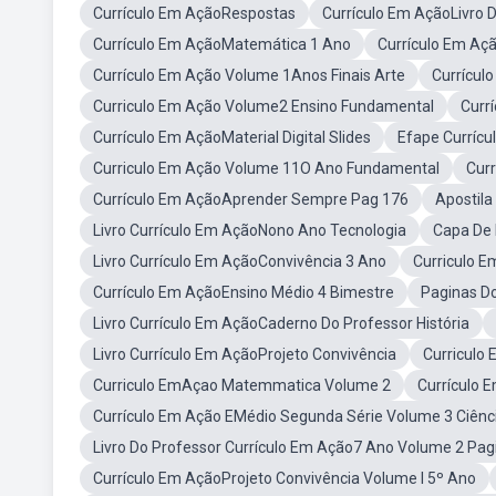
Currículo Em AçãoRespostas
Currículo Em AçãoLivro 
Currículo Em AçãoMatemática 1 Ano
Currículo Em Aç
Currículo Em Ação Volume 1Anos Finais Arte
Currícul
Curriculo Em Ação Volume2 Ensino Fundamental
Curr
Currículo Em AçãoMaterial Digital Slides
Efape Curríc
Curriculo Em Ação Volume 11O Ano Fundamental
Cur
Currículo Em AçãoAprender Sempre Pag 176
Apostil
Livro Currículo Em AçãoNono Ano Tecnologia
Capa De 
Livro Currículo Em AçãoConvivência 3 Ano
Curriculo 
Currículo Em AçãoEnsino Médio 4 Bimestre
Paginas D
Livro Currículo Em AçãoCaderno Do Professor História
Livro Currículo Em AçãoProjeto Convivência
Curriculo
Curriculo EmAçao Matemmatica Volume 2
Currículo 
Currículo Em Ação EMédio Segunda Série Volume 3 Ciên
Livro Do Professor Currículo Em Ação7 Ano Volume 2 Pag
Currículo Em AçãoProjeto Convivência Volume I 5º Ano