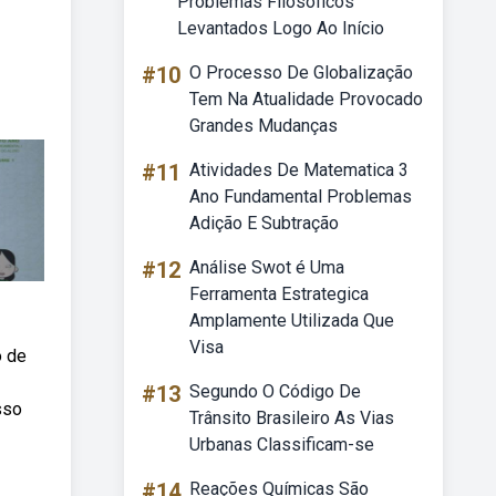
Problemas Filosóficos
Levantados Logo Ao Início
#10
O Processo De Globalização
Tem Na Atualidade Provocado
Grandes Mudanças
#11
Atividades De Matematica 3
Ano Fundamental Problemas
Adição E Subtração
#12
Análise Swot é Uma
Ferramenta Estrategica
Amplamente Utilizada Que
Visa
o de
#13
Segundo O Código De
sso
Trânsito Brasileiro As Vias
Urbanas Classificam-se
#14
Reações Químicas São